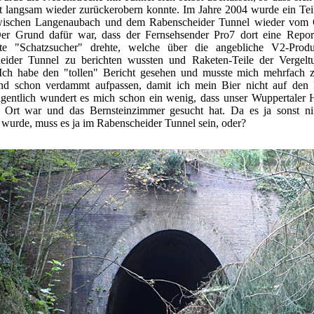
t langsam wieder zurückerobern konnte. Im Jahre 2004 wurde ein Tei
wischen Langenaubach und dem Rabenscheider Tunnel wieder vom
 Der Grund dafür war, dass der Fernsehsender Pro7 dort eine Repor
te "Schatzsucher" drehte, welche über die angebliche V2-Prod
eider Tunnel zu berichten wussten und Raketen-Teile der Vergelt
 Ich habe den "tollen" Bericht gesehen und musste mich mehrfach
und schon verdammt aufpassen, damit ich mein Bier nicht auf den 
Eigentlich wundert es mich schon ein wenig, dass unser Wuppertaler 
r Ort war und das Bernsteinzimmer gesucht hat. Da es ja sonst n
wurde, muss es ja im Rabenscheider Tunnel sein, oder?