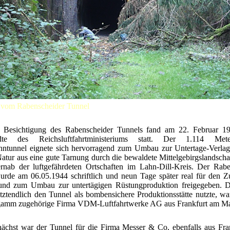
l vom Rabenscheider Tunnel
e Besichtigung des Rabenscheider Tunnels fand am 22. Februar 1
dte des Reichsluftfahrtministeriums statt. Der 1.114 Met
hntunnel eignete sich hervorragend zum Umbau zur Untertage-Verlag
atur aus eine gute Tarnung durch die bewaldete Mittelgebirgslandscha
rnab der luftgefährdeten Ortschaften im Lahn-Dill-Kreis. Der Rabe
urde am 06.05.1944 schriftlich und neun Tage später real für den Z
 und zum Umbau zur untertägigen Rüstungproduktion freigegeben. D
tztendlich den Tunnel als bombensichere Produktionsstätte nutzte, w
gamm zugehörige Firma VDM-Luftfahrtwerke AG aus Frankfurt am Ma
ächst war der Tunnel für die Firma Messer & Co, ebenfalls aus Fra