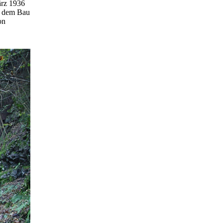
ärz 1936
t dem Bau
on