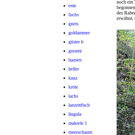
noch ein
ente
begonnen.
des Raben
fuchs
erwähnt, 
gneis
goldammer
güster b
gurami
hausen
heller
kauz
kröte
lachs
lanzettfisch
lingula
makrele 1
meerschaum