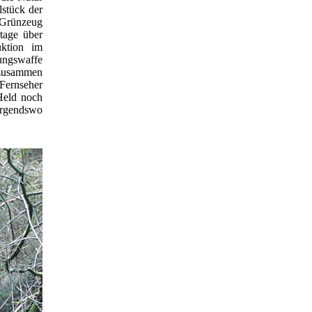
lstück der
 Grünzeug
tage über
uktion im
ungswaffe
 zusammen
Fernseher
Held noch
irgendswo