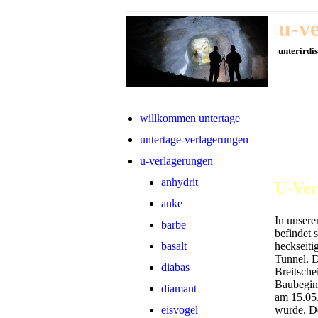
u-v
unterirdi
willkommen untertage
untertage-verlagerungen
u-verlagerungen
anhydrit
U-Ver
anke
In unser
barbe
befindet 
basalt
heckseiti
Tunnel. D
diabas
Breitsch
Baubegin
diamant
am 15.05.
eisvogel
wurde. D