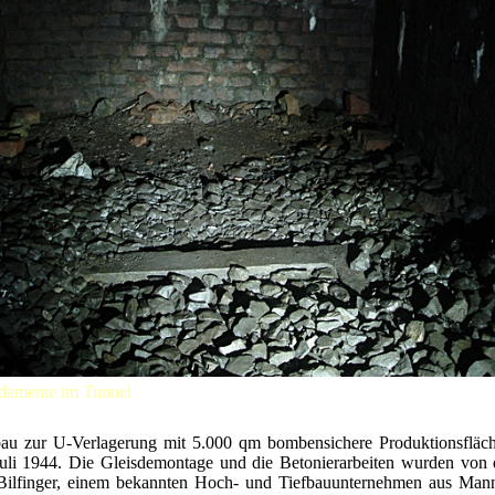
damente im Tunnel
u zur U-Verlagerung mit 5.000 qm bombensichere Produktionsfläc
uli 1944. Die Gleisdemontage und die Betonierarbeiten wurden von 
ilfinger, einem bekannten Hoch- und Tiefbauunternehmen aus Man