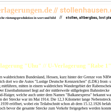
erlagerungen.de
// stollenhausen
//
stollen, altbergbau, lost pl
sche rüstungsproduktion in wort und bild
lagerung "Uhu" // U-Verlagerung "Rabe 1
em waldreichsten Bundesland, Hessen, kurz hinter der Grenze von NR
sich dort wo die Autos "Lustige Deutsche Kennzeichen" (LDK) front- 
g mitführen, mitten in einem waldreichen Wandergebiet der Rabenschei
er Eisenbahntunnel liegt auf der mittlerweile stillgelegten Bahnstrecke
eid-Haiger, welche auch unter dem Namen "Balkanexpress" bekannt wa
n der Strecke war im Mai 1914. Die 12,3 Kilometer lange Nebenstrec
1939 eröffnet, wobei ein Teilabschnitt schon ab dem 15.12.1926 befah
och bevor die gesamte Strecke zum Verkehr freigegeben werden konnt