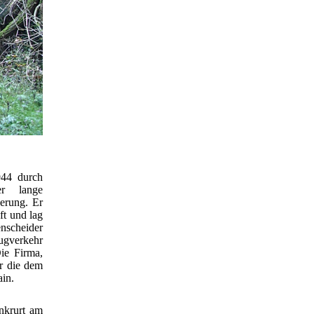
944 durch
er lange
erung. Er
ft und lag
nscheider
ugverkehr
ie Firma,
ar die dem
in.
nkrurt am