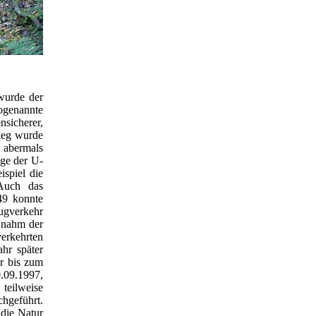
wurde der
ogenannte
icherer,
ieg wurde
6 abermals
ge der U-
spiel die
Auch das
49 konnte
ugverkehr
 nahm der
erkehrten
hr später
er bis zum
.09.1997,
teilweise
hgeführt.
 die Natur