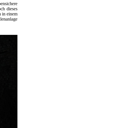
nsichere
och dieses
 in einem
llenanlage