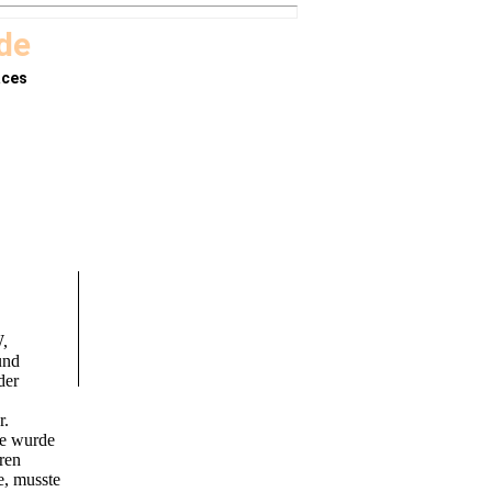
.de
aces
"
W,
und
der
r.
ke wurde
ren
e, musste