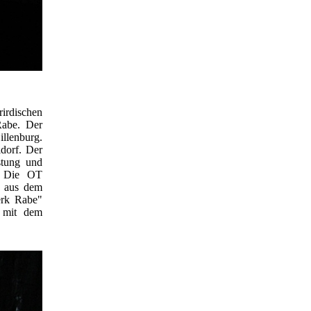
irdischen
Rabe. Der
llenburg.
dorf. Der
stung und
". Die OT
h aus dem
erk Rabe"
l mit dem