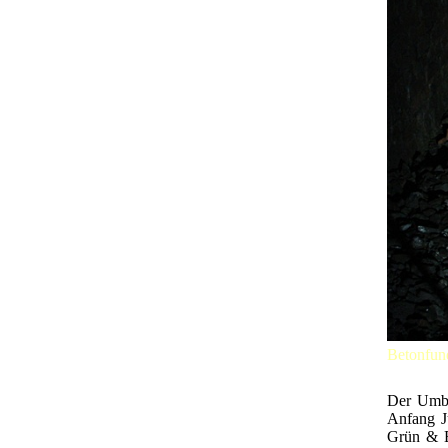
Betonfun
Der Umba
Anfang J
Grün & B