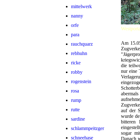
mittelwerk
nanny
orfe
Westport
para
Am 15.05
rauchquarz
Zugverke
rebhuhn
"Jägerp
kriegswi
ricke
die teilw
nur eine
robby
Verlager
rogenstein
eingezo
Schotter
rosa
abermals
aufnehme
rump
Zugverke
rutte
auf der 
wurde der
sardine
bitteren
eingeste
schlammpeitzger
sogar mi
schneehase
Danach wu