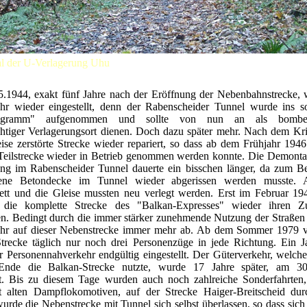
al der U-Verlagerung Uhu
.1944, exakt fünf Jahre nach der Eröffnung der Nebenbahnstrecke, 
hr wieder eingestellt, denn der Rabenscheider Tunnel wurde ins s
rogramm" aufgenommen und sollte von nun an als bombens
chtiger Verlagerungsort dienen. Doch dazu später mehr. Nach dem Kr
eise zerstörte Strecke wieder repariert, so dass ab dem Frühjahr 194
 Teilstrecke wieder in Betrieb genommen werden konnte. Die Demonta
ung im Rabenscheider Tunnel dauerte ein bisschen länger, da zum Bei
gene Betondecke im Tunnel wieder abgerissen werden musste. 
bett und die Gleise mussten neu verlegt werden. Erst im Februar 19
 die komplette Strecke des "Balkan-Expresses" wieder ihren Z
n. Bedingt durch die immer stärker zunehmende Nutzung der Straßen
hr auf dieser Nebenstrecke immer mehr ab. Ab dem Sommer 1979 v
Strecke täglich nur noch drei Personenzüge in jede Richtung. Ein Ja
 Personennahverkehr endgültig eingestellt. Der Güterverkehr, welch
 Ende die Balkan-Strecke nutzte, wurde 17 Jahre später, am 30
llt. Bis zu diesem Tage wurden auch noch zahlreiche Sonderfahrten, 
t alten Dampflokomotiven, auf der Strecke Haiger-Breitscheid durc
rde die Nebenstrecke mit Tunnel sich selbst überlassen, so dass sich