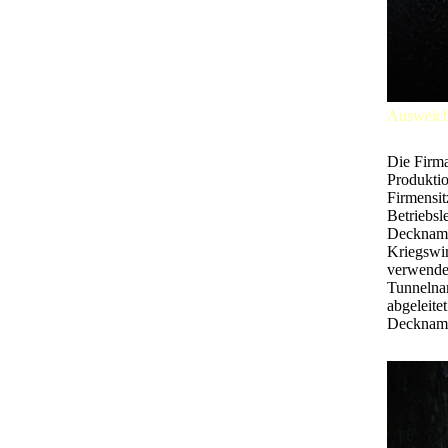
Ausweichb
Die Firm
Produkti
Firmensi
Betriebs
Deckname
Kriegswi
verwende
Tunnelna
abgeleit
Deckname