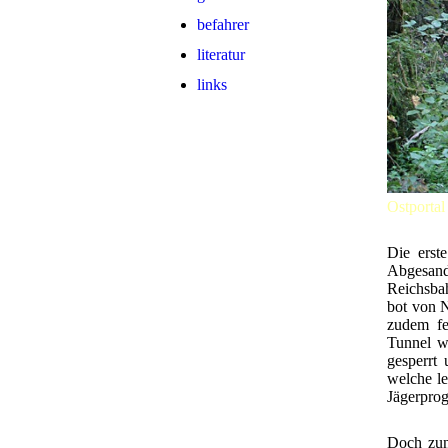
befahrer
literatur
links
Ostporta
Die erst
Abgesan
Reichsba
bot von N
zudem fe
Tunnel w
gesperrt
welche le
Jägerpro
Doch zun