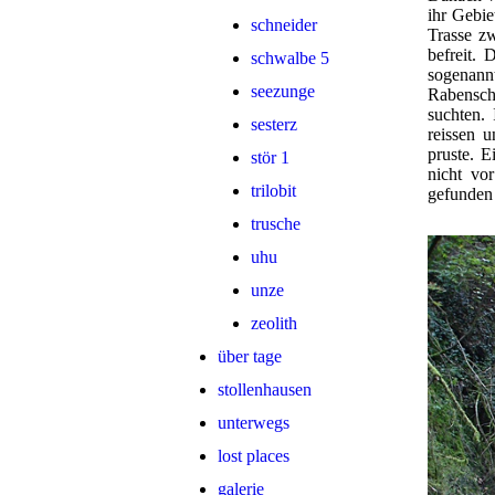
ihr Gebie
schneider
Trasse z
befreit.
schwalbe 5
sogenann
seezunge
Rabensch
suchten.
sesterz
reissen 
pruste. 
stör 1
nicht vo
trilobit
gefunden 
trusche
uhu
unze
zeolith
über tage
stollenhausen
unterwegs
lost places
galerie