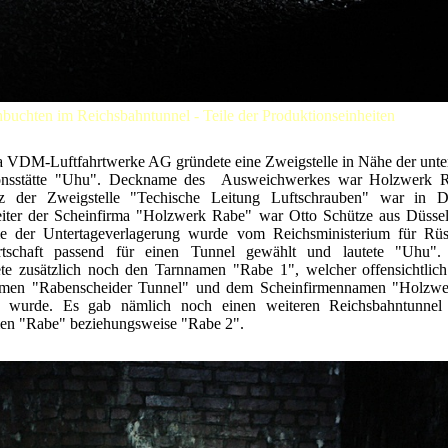
uchten im Reichsbahntunnel - Teile der Produktionseinheiten
a VDM-Luftfahrtwerke AG gründete eine Zweigstelle in Nähe der unter
onsstätte "Uhu". Deckname des Ausweichwerkes war Holzwerk 
tz der Zweigstelle "Techische Leitung Luftschrauben" war in Di
leiter der Scheinfirma "Holzwerk Rabe" war Otto Schütze aus Düssel
 der Untertageverlagerung wurde vom Reichsministerium für Rü
rtschaft passend für einen Tunnel gewählt und lautete "Uhu
te zusätzlich noch den Tarnnamen "Rabe 1", welcher offensichtlic
men "Rabenscheider Tunnel" und dem Scheinfirmennamen "Holzw
et wurde. Es gab nämlich noch einen weiteren Reichsbahntunne
n "Rabe" beziehungsweise "Rabe 2".