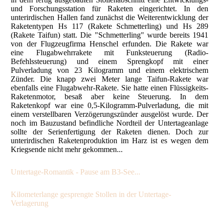
Untertage-Romantik - Pause am B3-See...
Kilometerlange gesprengte Stollen in der Untertage-
Verlagerung