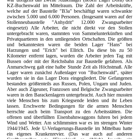
KZ-Buchenwald im Mittelraum. Die Zahl der Arbeitskräfte,
welche auf der Baustelle "B3a" beschäftigt waren schwankte
zwischen 5.000 und 6.000 Personen. (Insgesamt waren auf der
Stollenneubaustelle "Anhydrit" 12.000 Zwangsarbeiter
eingesetzt) Alle Arbeiter, die nicht direkt vor den Stollen
untergebracht waren, stammten von Sammelunterkünften und
Privatquartieren in den umliegenden Ortschaften. Die größten
und bekanntesten waren die beiden Lager "Hans" bei
Harzungen und "Erich" bei Ellrich. Da diese bis zu 50
Kilometer entfernt lagen, wurden die Arbeiter jeden Tag mit
Bussen oder mit der Reichsbahn zur Baustelle gefahren. Als
Anmarschweg galt eine halbe Stunde Zeit als Höchstmaß. Alle
Lager waren zunächst Außenlager von "Buchenwald", später
wurden sie in das Lager Dora eingegliedert. Die Gefangenen
bestanden größtenteils aus Russen, Polen, Ungarn und Juden.
Aber auch Zigeuner, Franzosen und Belgische Zwangsarbeiter
waren in den Barackenlagern untergebracht. Auch hier mussten
viele Menschen bis zum Kriegsende leiden und ihr Leben
lassen. Erschwerte Bedingungen für die armen Menschen
herrschte auch beim Transport zu den Arbeitsstätten. Die
offenen und überfüllten Eisenbahnwaggons fuhren bei jedem
Wind und Wetter. Am schlimmsten war es im strengen Winter
1944/1945. Jede U-Verlagerungs-Baustelle im Mittelbau hatte
ein eigenes Krankenrevier. (Das war auch auf anderen