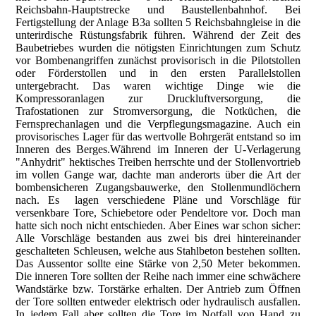
Reichsbahn-Hauptstrecke und Baustellenbahnhof. Bei
Fertigstellung der Anlage B3a sollten 5 Reichsbahngleise in die
unterirdische Rüstungsfabrik führen. Während der Zeit des
Baubetriebes wurden die nötigsten Einrichtungen zum Schutz
vor Bombenangriffen zunächst provisorisch in die Pilotstollen
oder Förderstollen und in den ersten Parallelstollen
untergebracht. Das waren wichtige Dinge wie die
Kompressoranlagen zur Druckluftversorgung, die
Trafostationen zur Stromversorgung, die Notküchen, die
Fernsprechanlagen und die Verpflegungsmagazine. Auch ein
provisorisches Lager für das wertvolle Bohrgerät entstand so im
Inneren des Berges.Während im Inneren der U-Verlagerung
"Anhydrit" hektisches Treiben herrschte und der Stollenvortrieb
im vollen Gange war, dachte man anderorts über die Art der
bombensicheren Zugangsbauwerke, den Stollenmundlöchern
nach. Es lagen verschiedene Pläne und Vorschläge für
versenkbare Tore, Schiebetore oder Pendeltore vor. Doch man
hatte sich noch nicht entschieden. Aber Eines war schon sicher:
Alle Vorschläge bestanden aus zwei bis drei hintereinander
geschalteten Schleusen, welche aus Stahlbeton bestehen sollten.
Das Aussentor sollte eine Stärke von 2,50 Meter bekommen.
Die inneren Tore sollten der Reihe nach immer eine schwächere
Wandstärke bzw. Torstärke erhalten. Der Antrieb zum Öffnen
der Tore sollten entweder elektrisch oder hydraulisch ausfallen.
In jedem Fall aber sollten die Tore im Notfall von Hand zu