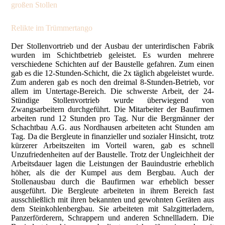
großen Stollen
Relikte im Trümmertango
Der Stollenvortrieb und der Ausbau der unterirdischen Fabrik wurden im Schichtbetrieb geleistet. Es wurden mehrere verschiedene Schichten auf der Baustelle gefahren. Zum einen gab es die 12-Stunden-Schicht, die 2x täglich abgeleistet wurde. Zum anderen gab es noch den dreimal 8-Stunden-Betrieb, vor allem im Untertage-Bereich. Die schwerste Arbeit, der 24-Stündige Stollenvortrieb wurde überwiegend von Zwangsarbeitern durchgeführt. Die Mitarbeiter der Baufirmen arbeiten rund 12 Stunden pro Tag. Nur die Bergmänner der Schachtbau A.G. aus Nordhausen arbeiteten acht Stunden am Tag. Da die Bergleute in finanzieller und sozialer Hinsicht, trotz kürzerer Arbeitszeiten im Vorteil waren, gab es schnell Unzufriedenheiten auf der Baustelle. Trotz der Ungleichheit der Arbeitsdauer lagen die Leistungen der Bauindustrie erheblich höher, als die der Kumpel aus dem Bergbau. Auch der Stollenausbau durch die Baufirmen war erheblich besser ausgeführt. Die Bergleute arbeiteten in ihrem Bereich fast ausschließlich mit ihren bekannten und gewohnten Geräten aus dem Steinkohlenbergbau. Sie arbeiteten mit Salzgitterladern, Panzerförderern, Schrappern und anderen Schnellladern. Die Bauindustrie hingegen bediente sich überwiegend mit Steinbruchausrüstung wie Diesel- und Elektrobaggern, welche erheblich besser geeignet für das Gipsgestein waren .Ausschlaggebend für die schnellstmögliche Fertigstellung der Untertage-Verlagerung "Anhydrit" war natürlich das Vorankommen im Stollenvortrieb. Man versuchte die Arbeitsleistung der Arbeiter zu erhöhen, indem man ein Akkordsystem mit Geldprämien einführte. Doch das System half nicht so richtig. Erst die regelmäßige Belohnung der Arbeiter mit zusätzlicher Bekleidung, Spirituosen und Tabakwaren führte dazu, daß Höchstleistungen im Stollenbau und Produktionskammervortrieb erreicht wurden. So wurde pro Tag in einer 24-Stunden-Schicht auf jeder Vortriebsbaustelle eine Strecke von etwa zwei Metern aufgefahren. Zuvor wurde ein neu entwickeltes, geheimes Pionier-Bohrgerät auf der B3-Baustelle erstmalig getestet. Das Bohrgerät wurde zuvor im Pionier-Ausbildungs-Bataillon in Höxter an der Weser entwickelt und leistete gute Dienste bei der geophysikalischen Voruntersuchung des Gebirges. Nach Abschluss der Untersuchungen begann der Vortrieb der Anhydrit-Stollen. Beim Stollenvortrieb in einer Kammer von 8,50 Metern Firsthöhe und 12 Metern Stoßbreite war die effektivste Arbeitsmethode zunächst im Bereich der zukünftigen Stollenfirste eine 2 - 3m lange Trassen vorzutreiben. Die Trassen hatte dabei schon die entgültige Kammerbreite. Danach wurde die gesamte Kammerquerschnittsfläche mit 20 bis 25 Bohrlöchern gespickt. Diesen hatten eine Tiefe von 2,50 Metern und wurden für das Einbruchschießen mit Donarit (Sprengstoff) und Gelantine besetzt. Ein Bohrhammer benötigte zwei cbm Pressluft in der Minute. Um am einen Arbeitstag den Stollenvortrieb von 2 Meter zu schaffen, teilte man den Ablauf in drei Acht-Stunden-Schichten auf: Erste Schicht: 8 Stunden Bohrlöcher setzen Zweite Schicht: 8 Stunden Zeit für:- Besetzen der Bohrlöcher mit Donarit- elektrisches Sprengen- Beräumen der Schuttmassen- Montage der Wetterlutten- Montage der Schmalspurgleise Dritte Schicht: ebenfalls 8 Stunden Zeit für:- Laden und Abtransport des Ausbruchs- Anbohren der neuen Trasse unter der Firste Diese drei Arbeitsschichten waren Richtmaß und ausschlaggebend für die Akkordleistung und dementsprechende Belohnung der Arbeiter. Das auf der Baustelle B3a angewandte Sprengverfahren stammt aus dem Bergbau, wo es genauso üblich war. Das Sprengverfahren war ein sogennantes "Einbruchschießen", wobei die Zündungen zeitlich nacheinander versetzt erfolgten. Zunächst wurde das mittlere Kernstück herausgeschossen, worauf dann die Explosionen der kreisförmig angelegten Sprengsätze folgten .Aus Sicherheitsgründen wurden zwischen den Produktionskammern immer ein Pfeiler von einer Breite mit 15 Meter Mächtigkeit stehengelassen. Zusätzlich wurde jede 6. Kammer ausgelassen, so daß ein zusätzlicherer Pfeiler von 42 Metern die Sicherheit der unterirdischen Räume gewährleistete. Nicht immer wurde der Stollenvortrieb von 2m pro Baustelle und Tag eingehalten, bzw. erreicht. Das lag allerdings nicht am Können und Wollen der Bauabteilungen, sondern vielmehr an dem immer stärker werdenden Mangel an Arbeitskräften. Zudem fehlten oftmals die so dringend benötigten Baustoffe wie Bohrgeräte, Treibstoffe, Kohle und Stahlerzeugnisse. Bombenangriffe verursachten die Engpässe der Zuliefererindustrie und waren auch zeitweilig am Energieausfall auf der Baustelle verantwortlich. Die vorab angeschlagene Bauzeit von einem Jahr konnte so unmöglich eingehalten werden. Mit dem Fahr- und Ladebetrieb des Ausbruchs gab es hingegen keinerlei Probleme. Der Wagenpark, die Gleiskörper und der Maschinenpark über Tage war so eingerichtet, daß er bei Vollbesetzung aller Vortriebsstellen den reibungslosen Abtransport der Schuttmassen bewerkstelligen konnte. Der Innenausbau der Stollenanlage erforderte mit kleinen Ausnahmen keine weiteren Baumaßnahmen. Das Gebirge galt als Standfest. Mit einem Deckgebirge von 60 - 80 Metern gewachsenen Fels über dem Stollenneubau war eine Bombensicherheit von 100% gegeben. Die sauber ausgeschossenen Innenwände wurden lediglich gekalkt. Dieses diente dem Nässeschutz. Einen zusätzlichen Ausbau der Stollen erhielten nur die Räume für die Klimaanlagen, die Energieversorgung (Kompressorkammer, Trafostation, usw.) und die sozialen Einrichtungen. In den Werkhallen mit stärkeren Wärmequellen sollten Torpedonetze gegen eventuellen Steinschlag eingezogen werden. Nachdem die Versorgungsleitungen und die Entwässerungskanäle verlegt worden waren, sollten die Stollensohlen betoniert und mit leichten Bitumen- oder Teerdecken belegt werden. Je nach Vorgabe der Rüstungsfirmen sollten Fundamente oder Maschinensockel auf die jeweilige Fläche im Stollen betoniert werden. Dies ist zum Teil, vor allem im südlichen Bereich der U-Verlagerung B3a auch schon geschehen. In die Produktionshallen, in denen ein mehrgeschossiger Ausbau vorgesehen war, wurden Betonfertigteile auf Stahlgerüsten montiert. Die Eisenbetonfertigteile stammten aus einer Betonfabrik bei Niedersachswerfen. Besondere Dringlichkeit hatte der Ausbau des südlichen Teils des Stollensystems. Hier, in der späteren "Raketenproduktion" wurden die Montagekammern eilig, wenn auch provisorisch zur Fabrik ausgebaut. Dies geschah mit einfachen Holzstützen, auf denen eine zweite Ebene errichtet wurde. Der Vorteil war die kürzere Bauzeit bei diesem Ausbauverfahren. Innerhalb einer Woche konnte jeweils eine Produktionskammer mit einer Fläche von 800 m² fertiggestellt und bezogen werden. Eine Großbaustelle wie das Projekt "B3a" benötigt natürlich eine Menge Energie. Aus den Netzen der Überlandzentralen, besonders aus dem Überlandwerk in Bleicherode erfolgte die elektrische Energieversorgung der Anlage Anhydrit. Zunächst waren übertage, auf der Freifläche vor den Stollenmündern ein 50kw-Umspannwerk mit vier Trafostationen errichten worden. Diese zogen nach und nach in die Untertage-Verlagerung ein, damit sie besser geschützt waren. Infolge des Treibstoffmangels wurden mehrere Bagger auf den elektrischen Arbeitsbetrieb umgebaut. Auch wurden sämtliche Kompressoranlagen elektrisch betrieben. Durch das Aufstellen von Exhaus-Toren vor und über den Stollenmundlöchern war die Bewetterung der untertägigen Baustellen, wenn auch in einfachster Form gegeben. Später fanden die Bewetterungsanlagen einen Platz in den Förderstollen. Die Wetterlutten hatten einen Durchmesser von 60 und 80 Zentimetern. Es wurden jeweils zwei Luttenleitungen bis zu den Vortriebsbaustellen verlegt. Durch die eine Luttenleitung wurden frische Wetter in die untertägigen Räume hineingeblasen und durch die Andere wurden die matten Wetter abgesaugt. Besonders angenehm machten sich die Durchbrüche zwischen den Kammern und den Förderstollen bemerkbar. Denn dann trat eine natürliche Luftzirkulation ein und die Baustellen wurden mit Frischluft umspült. Auch im südlichen Teil des Stollensystems, im späteren Fertigungsbereich der Raketen Taifun und Schmetterling, wurde diese Belüftungsart provisorisch errichtet. Die gesamte und endgültige Klimaanlageder U-Verlagerung "Anhydrit" befand sich noch in der Planungsstufe. Dabei sollten die Erfahrungen aus dem schon bestehenden Mittelwerk im Kohnstein in die Planung mit einfließen. Probleme bereitete auch die Wasserversorgung. Das einzige sich in der Nähe befindliche Flüsschen Zorge war (und ist) sehr klein. Die Zorge führte nicht genug Wasser um den enormen Verbrauch sicher zu stellen. Ausserdem war das Zorge-Wasser stark verschmutzt, so daß das Flusswasser nur als Brauchwasser verwendet werden konnte. Zu diesem Zweck wurde ein Brunnen im Flussbett angelegt, der mit Rohrleitungen mit der Baustelle verbunden war. Während der Bauzeit erfolgte die Trinkwasserversorgung aus dem eh schon überlasteten Wasserversorgungsnetz der Stadt Nordhausen. Die Stadt Nordhausen musste auch die anderen Untertage-Verlagerungen, bzw. deren Baustellen mit Trinkwasser versorgen. Das von der Sonderinspektion II geplante zentrale Wasserversorgungsnetz war bereits im Bau. Vor dem Südhang des Berges, vor den Fahrstollen C, D und E wurde eine provisorische Kläranlage errichtet. Diese war vollkommen ausreichend für die anfallenden Abwässer der Baustelle. Bei Fertigstellung der Anlage B3a und nach Einbau der 2-geschossigen sanitären Anlagen im Inneren des Berges, sollte das Kanalisationsnetz erweitert werden. Die Abwässer sollten dann zur zentralen Großkläranlage neben dem Amoniakwerk bei Niedersachswerfen geleitet werden. Dieses Klärwerk sollte auch die Abwässer der anderen U-Verlagerungen rund um Nordhausen reinigen. Doch bis dahin wurde das provisorisch gereinigte Abwasser der Zorge zugeführt. Die übertage im freien Gelände verlaufenden Wasserrohre zur Ent- und Bewässerung des Bauprojekts "B3a" waren nicht bombensicher geplant.Die Baukosten der U-Verlagerung "Anhydrit"