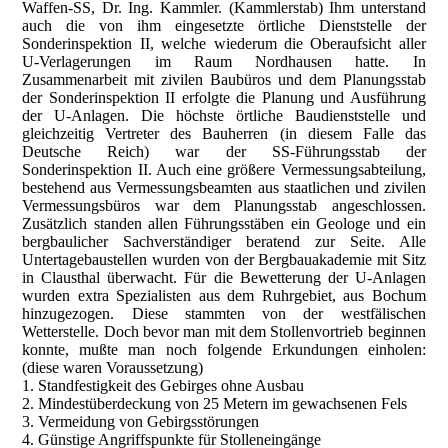
Waffen-SS, Dr. Ing. Kammler. (Kammlerstab) Ihm unterstand
auch die von ihm eingesetzte örtliche Dienststelle der
Sonderinspektion II, welche wiederum die Oberaufsicht aller
U-Verlagerungen im Raum Nordhausen hatte. In
Zusammenarbeit mit zivilen Baubüros und dem Planungsstab
der Sonderinspektion II erfolgte die Planung und Ausführung
der U-Anlagen. Die höchste örtliche Baudienststelle und
gleichzeitig Vertreter des Bauherren (in diesem Falle das
Deutsche Reich) war der SS-Führungsstab der
Sonderinspektion II. Auch eine größere Vermessungsabteilung,
bestehend aus Vermessungsbeamten aus staatlichen und zivilen
Vermessungsbüros war dem Planungsstab angeschlossen.
Zusätzlich standen allen Führungsstäben ein Geologe und ein
bergbaulicher Sachverständiger beratend zur Seite. Alle
Untertagebaustellen wurden von der Bergbauakademie mit Sitz
in Clausthal überwacht. Für die Bewetterung der U-Anlagen
wurden extra Spezialisten aus dem Ruhrgebiet, aus Bochum
hinzugezogen. Diese stammten von der westfälischen
Wetterstelle. Doch bevor man mit dem Stollenvortrieb beginnen
konnte, mußte man noch folgende Erkundungen einholen:
(diese waren Voraussetzung)
1. Standfestigkeit des Gebirges ohne Ausbau
2. Mindestüberdeckung von 25 Metern im gewachsenen Fels
3. Vermeidung von Gebirgsstörungen
4. Günstige Angriffspunkte für Stolleneingänge