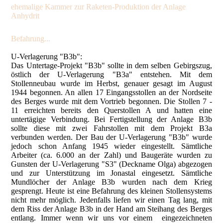
ehemalige Kammer zur Raketen-Produktion der Anlage
Anhydrit
Befahrung...
U-Verlagerung "B3b":
Das Untertage-Projekt "B3b" sollte in dem selben Gebirgszug,
östlich der U-Verlagerung "B3a" entstehen. Mit dem
Stollenneubau wurde im Herbst, genauer gesagt im August
1944 begonnen. An allen 17 Eingangsstollen an der Nordseite
des Berges wurde mit dem Vortrieb begonnen. Die Stollen 7 -
11 erreichten bereits den Querstollen A und hatten eine
untertägige Verbindung. Bei Fertigstellung der Anlage B3b
sollte diese mit zwei Fahrstollen mit dem Projekt B3a
verbunden werden. Der Bau der U-Verlagerung "B3b" wurde
jedoch schon Anfang 1945 wieder eingestellt. Sämtliche
Arbeiter (ca. 6.000 an der Zahl) und Baugeräte wurden zu
Gunsten der U-Verlagerung "S3" (Deckname Olga) abgezogen
und zur Unterstützung im Jonastal eingesetzt. Sämtliche
Mundlöcher der Anlage B3b wurden nach dem Krieg
gesprengt. Heute ist eine Befahrung des kleinen Stollensystems
nicht mehr möglich. Jedenfalls liefen wir einen Tag lang, mit
dem Riss der Anlage B3b in der Hand am Steihang des Berges
entlang. Immer wenn wir uns vor einem eingezeichneten