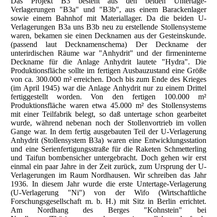
Das Projekt B3 besteht aus den beiden Untertage-
Verlagerungen "B3a" und "B3b", aus einem Barackenlager
sowie einem Bahnhof mit Materiallager. Da die beiden U-
Verlagerungen B3a uns B3b neu zu erstellende Stollensysteme
waren, bekamen sie einen Decknamen aus der Gesteinskunde.
(passend laut Decknamenschema) Der Deckname der
unterirdischen Räume war "Anhydrit" und der firmeninterne
Deckname für die Anlage Anhydrit lautete "Hydra". Die
Produktionsfläche sollte im fertigen Ausbauzustand eine Größe
von ca. 300.000 m² erreichen. Doch bis zum Ende des Krieges
(im April 1945) war die Anlage Anhydrit nur zu einem Drittel
fertiggestellt worden. Von den fertigen 100.000 m²
Produktionsfläche waren etwa 45.000 m² des Stollensystems
mit einer Teilfabrik belegt, so daß untertage schon gearbeitet
wurde, während nebenan noch der Stollenvortrieb im vollen
Gange war. In dem fertig ausgebauten Teil der U-Verlagerung
Anhydrit (Stollensystem B3a) waren eine Entwicklungsstation
und eine Serienfertigungsstraße für die Raketen Schmetterling
und Taifun bombensicher untergebracht. Doch gehen wir erst
einmal ein paar Jahre in der Zeit zurück, zum Ursprung der U-
Verlagerungen im Raum Nordhausen. Wir schreiben das Jahr
1936. In diesem Jahr wurde die erste Untertage-Verlagerung
(U-Verlagerung "Ni") von der Wifo (Wirtschaftliche
Forschungsgesellschaft m. b. H.) mit Sitz in Berlin errichtet.
Am Nordhang des Berges "Kohnstein" bei