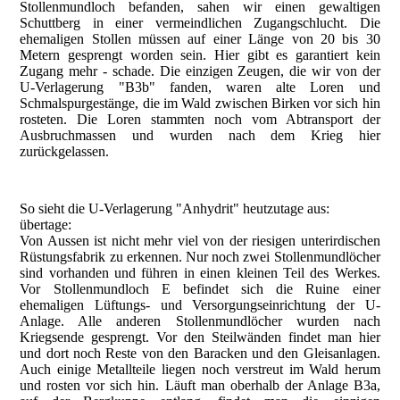
Stollenmundloch befanden, sahen wir einen gewaltigen
Schuttberg in einer vermeindlichen Zugangschlucht. Die
ehemaligen Stollen müssen auf einer Länge von 20 bis 30
Metern gesprengt worden sein. Hier gibt es garantiert kein
Zugang mehr - schade. Die einzigen Zeugen, die wir von der
U-Verlagerung "B3b" fanden, waren alte Loren und
Schmalspurgestänge, die im Wald zwischen Birken vor sich hin
rosteten. Die Loren stammten noch vom Abtransport der
Ausbruchmassen und wurden nach dem Krieg hier
zurückgelassen.
So sieht die U-Verlagerung "Anhydrit" heutzutage aus:
übertage:
Von Aussen ist nicht mehr viel von der riesigen unterirdischen
Rüstungsfabrik zu erkennen. Nur noch zwei Stollenmundlöcher
sind vorhanden und führen in einen kleinen Teil des Werkes.
Vor Stollenmundloch E befindet sich die Ruine einer
ehemaligen Lüftungs- und Versorgungseinrichtung der U-
Anlage. Alle anderen Stollenmundlöcher wurden nach
Kriegsende gesprengt. Vor den Steilwänden findet man hier
und dort noch Reste von den Baracken und den Gleisanlagen.
Auch einige Metallteile liegen noch verstreut im Wald herum
und rosten vor sich hin. Läuft man oberhalb der Anlage B3a,