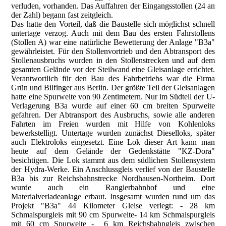
verluden, vorhanden. Das Auffahren der Eingangsstollen (24 an
der Zahl) begann fast zeitgleich.
Das hatte den Vorteil, daß die Baustelle sich möglichst schnell
untertage verzog. Auch mit dem Bau des ersten Fahrstollens
(Stollen A) war eine natürliche Bewetterung der Anlage "B3a"
gewährleistet. Für den Stollenvortrieb und den Abtransport des
Stollenausbruchs wurden in den Stollenstrecken und auf dem
gesamten Gelände vor der Steilwand eine Gleisanlage errichtet.
Verantwortlich für den Bau des Fahrbetriebs war die Firma
Grün und Bilfinger aus Berlin. Der größte Teil der Gleisanlagen
hatte eine Spurweite von 90 Zentimetern. Nur im Südteil der U-
Verlagerung B3a wurde auf einer 60 cm breiten Spurweite
gefahren. Der Abtransport des Ausbruchs, sowie alle anderen
Fahrten im Freien wurden mit Hilfe von Kohlenloks
bewerkstelligt. Untertage wurden zunächst Dieselloks, später
auch Elektroloks eingesetzt. Eine Lok dieser Art kann man
heute auf dem Gelände der Gedenkstätte "KZ-Dora"
besichtigen. Die Lok stammt aus dem südlichen Stollensystem
der Hydra-Werke. Ein Anschlussgleis verlief von der Baustelle
B3a bis zur Reichsbahnstrecke Nordhausen-Northeim. Dort
wurde auch ein Rangierbahnhof und eine
Materialverladeanlage erbaut. Insgesamt wurden rund um das
Projekt "B3a" 44 Kilometer Gleise verlegt: - 28 km
Schmalspurgleis mit 90 cm Spurweite- 14 km Schmalspurgleis
mit 60 cm Spurweite - 6 km Reichsbahngleis zwischen