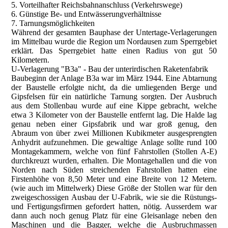
5. Vorteilhafter Reichsbahnanschluss (Verkehrswege)
6. Günstige Be- und Entwässerungverhältnisse
7. Tarnungsmöglichkeiten
Während der gesamten Bauphase der Untertage-Verlagerungen
im Mittelbau wurde die Region um Nordausen zum Sperrgebiet
erklärt. Das Sperrgebiet hatte einen Radius von gut 50
Kilometern.
U-Verlagerung "B3a" - Bau der unterirdischen Raketenfabrik
Baubeginn der Anlage B3a war im März 1944. Eine Abtarnung
der Baustelle erfolgte nicht, da die umliegenden Berge und
Gipsfelsen für ein natürliche Tarnung sorgten. Der Ausbruch
aus dem Stollenbau wurde auf eine Kippe gebracht, welche
etwa 3 Kilometer von der Baustelle entfernt lag. Die Halde lag
genau neben einer Gipsfabrik und war groß genug, den
Abraum von über zwei Millionen Kubikmeter ausgesprengten
Anhydrit aufzunehmen. Die gewaltige Anlage sollte rund 100
Montagekammern, welche von fünf Fahrstollen (Stollen A-E)
durchkreuzt wurden, erhalten. Die Montagehallen und die von
Norden nach Süden streichenden Fahrstollen hatten eine
Firstenhöhe von 8,50 Meter und eine Breite von 12 Metern.
(wie auch im Mittelwerk) Diese Größe der Stollen war für den
zweigeschossigen Ausbau der U-Fabrik, wie sie die Rüstungs-
und Fertigungsfirmen gefordert hatten, nötig. Ausserdem war
dann auch noch genug Platz für eine Gleisanlage neben den
Maschinen und die Bagger, welche die Ausbruchmassen