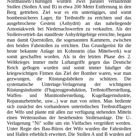
Nordhausen/Thüringen wurden zwei parallel verlaufende
Stollen (Stollen A und B) in etwa 200 Meter Entfernung in den
Berg getrieben. Ziel war es ein untertägiges, und somit
bombensicheres Lager, für Treibstoffe zu errichten und das
ausgebrochene Gestein (Anhydrit) an das naheliegende
Amoniakwerk bei Niedersachswerfen zu verkaufen. Als der
Stollenvortrieb das standfeste Anhydritgebirge erreichte, begann
man damit Querstollen, die sogenannten Kammern, zwischen
den beiden Fahrstollen zu errichten. Das Grundgerüst für die
heute bekannte Anlage im Kohnstein (das Mittelwerk) war
somit geschaffen worden. Als in der letzten Phase des 2.
Weltkrieges immer mehr Luftangriffe gegen das Deutsche
Reich geflogen wurden und somit immer häufiger die
kriegswichtigen Firmen das Ziel der Bomber waren, war man
gezwungen, die Rüstungsfabriken zu schützen. Die
systematische Untertage-Verlagerung der wichtigsten
Rüstungsindustrie (Flugzeugproduktion, Treibstoffherstellung,
Waffen- und Munitionherstellung, Kugellagerindustrie,
Reparaturbetriebe, usw...) war nun von nöten. Man bediente
sich zunächst des vorhandenen unterirdischen Treibstofflagers
der Wifo und plante mit allen zur verfügung stehenden Mitteln
einen Weiterausbau der bestehenden Stollenanlage. Die U-
Verlagerung "Ni" sollte um ein Vielfaches vergrößert werden.
Unter Regie des Bau-Büros der Wifo wurden die Fahrstollen
und Hallen erheblich erweitert. Die Stollen A und B wurden auf