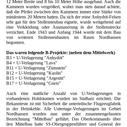
12 Meter Breite und 8 bis 10 Meter Höhe ausgebaut. Auch die
Kammern wurden vergrößert, wobei man stets darauf achtete,
daß die Pfeiler zwischen den Kammern immer eine Stärke von
mindestens 20 Metern hatten. Da sich der reine Anhydrit-Felsen
sehr gut für den Stollenneubau eignete, wurde weitgehend auf
eine Verkleidung oder Ausmauerung in der Stollenstrecke
verzichtet. Ende 1943 und Anfang 1944 wurde mit dem Bau
von weiteren Stollenneubauten im Raum Nordhausen
begonnen.
Das waren folgende B-Projekte: (neben dem Mittelwerk)
B3 = U-Verlagerung "Anhydrit"
B4 = U-Verlagerung "Lava"
B11 = U-Verlagerung "Zinnstein"
B12 = U-Verlagerung "Kaolin"
B15 = U-Verlagerung "Argentit"
B17 = U-Verlagerung "Gneis"
Auch eine stattliche Anzahl von U-Verlagerungen in
vorhandenen Hohlräumen wurden im Südharz errichtet. Die
Bekannteste ist mit Sicherheit die unterirdische Flugzeugfabrik
in der Heimkehle. Alle Untertage-Verlagerungen im Gebiet
Nordhausen wurden nun unter der zusammengefassten
Bezeichnung "Mittelbau" geführt. Das Oberkommando über
den Mittelbau hatte SS-Obergruppenführer und General der