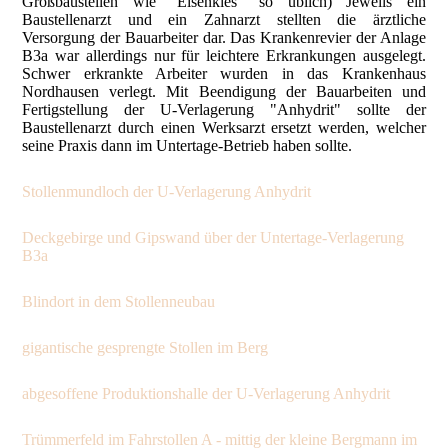
Großbaustellen wie "Eisenkies" so üblich) Jeweils ein
Baustellenarzt und ein Zahnarzt stellten die ärztliche
Versorgung der Bauarbeiter dar. Das Krankenrevier der Anlage
B3a war allerdings nur für leichtere Erkrankungen ausgelegt.
Schwer erkrankte Arbeiter wurden in das Krankenhaus
Nordhausen verlegt. Mit Beendigung der Bauarbeiten und
Fertigstellung der U-Verlagerung "Anhydrit" sollte der
Baustellenarzt durch einen Werksarzt ersetzt werden, welcher
seine Praxis dann im Untertage-Betrieb haben sollte.
Stollenmundloch der U-Verlagerung Anhydrit
Deckgebirge und Gipswand über der Untertage-Verlagerung
B3a
Blindort in dem Stollenneubau
gigantische gesprengte Stollen im Berg
abgesoffene Produktionshalle der U-Verlagerung Anhydrit
Trümmerfeld im Fahrstollen A - mittig der kleine Bergmann im