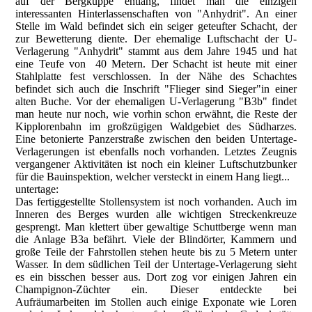
auf der Bergkuppe entlang, findet man die einzigen
interessanten Hinterlassenschaften von "Anhydrit". An einer
Stelle im Wald befindet sich ein seiger geteufter Schacht, der
zur Bewetterung diente. Der ehemalige Luftschacht der U-
Verlagerung "Anhydrit" stammt aus dem Jahre 1945 und hat
eine Teufe von 40 Metern. Der Schacht ist heute mit einer
Stahlplatte fest verschlossen. In der Nähe des Schachtes
befindet sich auch die Inschrift "Flieger sind Sieger"in einer
alten Buche. Vor der ehemaligen U-Verlagerung "B3b" findet
man heute nur noch, wie vorhin schon erwähnt, die Reste der
Kipplorenbahn im großzügigen Waldgebiet des Südharzes.
Eine betonierte Panzerstraße zwischen den beiden Untertage-
Verlagerungen ist ebenfalls noch vorhanden. Letztes Zeugnis
vergangener Aktivitäten ist noch ein kleiner Luftschutzbunker
für die Bauinspektion, welcher versteckt in einem Hang liegt...
untertage:
Das fertiggestellte Stollensystem ist noch vorhanden. Auch im
Inneren des Berges wurden alle wichtigen Streckenkreuze
gesprengt. Man klettert über gewaltige Schuttberge wenn man
die Anlage B3a befährt. Viele der Blindörter, Kammern und
große Teile der Fahrstollen stehen heute bis zu 5 Metern unter
Wasser. In dem südlichen Teil der Untertage-Verlagerung sieht
es ein bisschen besser aus. Dort zog vor einigen Jahren ein
Champignon-Züchter ein. Dieser entdeckte bei
Aufräumarbeiten im Stollen auch einige Exponate wie Loren