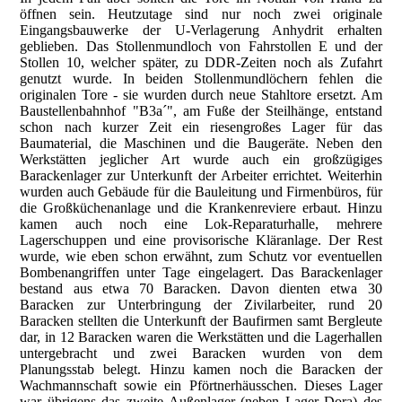
öffnen sein. Heutzutage sind nur noch zwei originale
Eingangsbauwerke der U-Verlagerung Anhydrit erhalten
geblieben. Das Stollenmundloch von Fahrstollen E und der
Stollen 10, welcher später, zu DDR-Zeiten noch als Zufahrt
genutzt wurde. In beiden Stollenmundlöchern fehlen die
originalen Tore - sie wurden durch neue Stahltore ersetzt. Am
Baustellenbahnhof "B3a´", am Fuße der Steilhänge, entstand
schon nach kurzer Zeit ein riesengroßes Lager für das
Baumaterial, die Maschinen und die Baugeräte. Neben den
Werkstätten jeglicher Art wurde auch ein großzügiges
Barackenlager zur Unterkunft der Arbeiter errichtet. Weiterhin
wurden auch Gebäude für die Bauleitung und Firmenbüros, für
die Großküchenanlage und die Krankenreviere erbaut. Hinzu
kamen auch noch eine Lok-Reparaturhalle, mehrere
Lagerschuppen und eine provisorische Kläranlage. Der Rest
wurde, wie eben schon erwähnt, zum Schutz vor eventuellen
Bombenangriffen unter Tage eingelagert. Das Barackenlager
bestand aus etwa 70 Baracken. Davon dienten etwa 30
Baracken zur Unterbringung der Zivilarbeiter, rund 20
Baracken stellten die Unterkunft der Baufirmen samt Bergleute
dar, in 12 Baracken waren die Werkstätten und die Lagerhallen
untergebracht und zwei Baracken wurden von dem
Planungsstab belegt. Hinzu kamen noch die Baracken der
Wachmannschaft sowie ein Pförtnerhäusschen. Dieses Lager
war übrigens das zweite Außenlager (neben Lager Dora) des