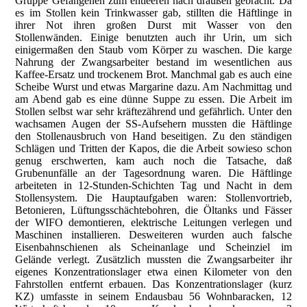
Gruppe Gefangenen zum entleeren nach draußen gebracht. Da
es im Stollen kein Trinkwasser gab, stillten die Häftlinge in
ihrer Not ihren großen Durst mit Wasser von den
Stollenwänden. Einige benutzten auch ihr Urin, um sich
einigermaßen den Staub vom Körper zu waschen. Die karge
Nahrung der Zwangsarbeiter bestand im wesentlichen aus
Kaffee-Ersatz und trockenem Brot. Manchmal gab es auch eine
Scheibe Wurst und etwas Margarine dazu. Am Nachmittag und
am Abend gab es eine dünne Suppe zu essen. Die Arbeit im
Stollen selbst war sehr kräftezährend und gefährlich. Unter den
wachsamen Augen der SS-Aufsehern mussten die Häftlinge
den Stollenausbruch von Hand beseitigen. Zu den ständigen
Schlägen und Tritten der Kapos, die die Arbeit sowieso schon
genug erschwerten, kam auch noch die Tatsache, daß
Grubenunfälle an der Tagesordnung waren. Die Häftlinge
arbeiteten in 12-Stunden-Schichten Tag und Nacht in dem
Stollensystem. Die Hauptaufgaben waren: Stollenvortrieb,
Betonieren, Lüftungsschächtebohren, die Öltanks und Fässer
der WIFO demontieren, elektrische Leitungen verlegen und
Maschinen installieren. Desweiteren wurden auch falsche
Eisenbahnschienen als Scheinanlage und Scheinziel im
Gelände verlegt. Zusätzlich mussten die Zwangsarbeiter ihr
eigenes Konzentrationslager etwa einen Kilometer von den
Fahrstollen entfernt erbauen. Das Konzentrationslager (kurz
KZ) umfasste in seinem Endausbau 56 Wohnbaracken, 12