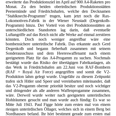
erweiterte das Produktionsziel im April auf 900 A4-Raketen pro
Monat. Zu den beiden oberirdischen Produktionsstätten
Peenemünde und Friedrichshafen, welche den Decknamen
"Stahlknecht-Programm" trugen, kam jetzt noch die Rax-
Lokomotiven-Fabrik in der Wiener Neustadt (Degenkolb-
Programm) hinzu. Der Vorteil von drei Produktionsstätten an
unterschiedlichen Standorten lag darin, daß eventuelle
Luftangriffe auf das Reich nicht alle Werke auf einmal zerstören
könnten. Doch noch weniger angreifbar wäre eine
bombensichere unterirdische Fabrik. Das erkannte auch Gerd
Degenkolb und begann fieberhaft zusammen mit seinem
Sonderausschuss und dem Heereswaffenamt nach einem
geeignetem Platz für das A4-Progamm zu suchen. Nochmals
bestätigt wurde das Risiko der übertägigen Fabrikanlagen, als
das Werk in Friedrichshafen am 22.Juni von RAF-Bombern
(RAF = Royal Air Force) angegriffen und somit die V2-
Produktion lahm gelegt wurde. Ungefähr zu diesem Zeitpunkt
trafen sich Hitler und Speer und vereinbarten miteinander, daß
das V2-Progamm oberste priorität besitze und noch wichtiger
und dringender als alle anderen Waffenprogamme zusammen,
wäre. Derweil wurde weiter nach geeigneten unterirdischen
Hohlräumen gesucht und man wurde auch fündig: Es war so
Mitte Juli 1943. Paul Figge hörte zum ersten mal von einem
riesigen unterirdischen Öllager, welches sich in einem Berg bei
Nordhausen befand. Ihr hört bestimmt gerade zum ersten mal