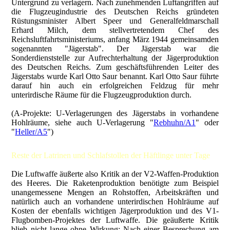
Untergrund zu verlagern. Nach zunehmenden Luftangriffen auf
die Flugzeugindustrie des Deutschen Reichs gründeten
Rüstungsminister Albert Speer und Generalfeldmarschall
Erhard Milch, dem stellvertretendem Chef des
Reichsluftfahrtsministeriums, anfang März 1944 gemeinsamden
sogenannten "Jägerstab". Der Jägerstab war die
Sonderdienststelle zur Aufrechterhaltung der Jägerproduktion
des Deutschen Reichs. Zum geschäftsführenden Leiter des
Jägerstabs wurde Karl Otto Saur benannt. Karl Otto Saur führte
darauf hin auch ein erfolgreichen Feldzug für mehr
unterirdische Räume für die Flugzeugproduktion durch.
(A-Projekte: U-Verlagerungen des Jägerstabs in vorhandene
Hohlräume, siehe auch U-Verlagerung "
Rebhuhn/A1
" oder
"
Heller/A5
")
Reste der Latrinen und Schlafstollen der Häftlinge unter Tage
Die Luftwaffe äußerte also Kritik an der V2-Waffen-Produktion
des Heeres. Die Raketenproduktion benötigte zum Beispiel
unangemessene Mengen an Rohstoffen, Arbeitskräften und
natürlich auch an vorhandene unterirdischen Hohlräume auf
Kosten der ebenfalls wichtigen Jägerproduktion und des V1-
Flugbomben-Projektes der Luftwaffe. Die geäußerte Kritik
blieb nicht lange ohne Wirkung: Nach einer Besprechung am