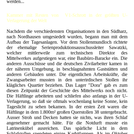
werden...
Kammer mit Resten von V1-Schrott in der größten U-
Verlagerung der Welt
Nachdem die verschiedensten Organisationen in den Südharz,
nach Nordhausen umgesiedelt wurden, begann man mit dem
Aufbau der Tagesanlagen. Vor dem Stollenmundloch richtete
der ehemalige Serienproduktionsausschussleiter Sawatzki,
welcher mittlerweile zum technischen Direktor des
Mittelwerkes aufgestiegen war, eine Baubüro-Baracke ein. Die
anderen Ausschüsse und die deutschen Zivilarbeiter kamen in
der näheren Umgebung, in beschlagnahmten Gaststätten und
anderen Gebäuden unter. Die eigentlichen Arbeitskräfte, die
Zwangsarbeiter mussten in den unterirdischen Stollen ihr
klägliches Quartier beziehen. Das Lager "Dora" gab es zum
diesen Zeitpunkt der Geschichte des Mittelwerks noch nicht.
Die Häftlinge arbeiteten und schliefen also anfangs in der U-
Verlagerung, so daß sie oftmals wochenlang keine Sonne, kein
Tageslicht zu sehen bekamen. In der ersten Zeit waren die
Häftlinge in dem 1.800m² großen Querstollen 38 untergebracht.
Ausser Stroh und Decken hatten sie nichts, was ihren Schlaf
angenehmer gemacht hätte. Für die Notdurft musste ein
Latrinenkübel ausreichen. Das spärliche Licht in dem
Schlafstollen spendeten einige Karbitlampen. Als im Oktober