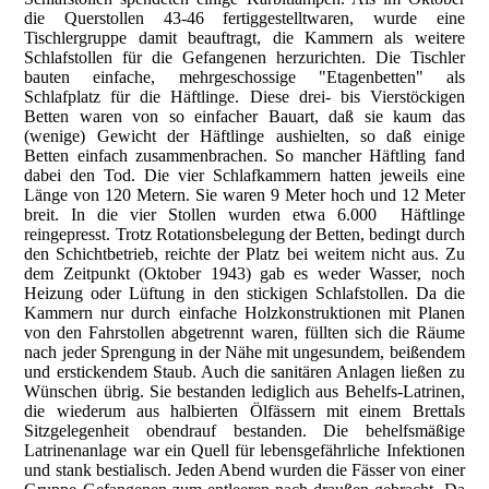
die Querstollen 43-46 fertiggestelltwaren, wurde eine
Tischlergruppe damit beauftragt, die Kammern als weitere
Schlafstollen für die Gefangenen herzurichten. Die Tischler
bauten einfache, mehrgeschossige "Etagenbetten" als
Schlafplatz für die Häftlinge. Diese drei- bis Vierstöckigen
Betten waren von so einfacher Bauart, daß sie kaum das
(wenige) Gewicht der Häftlinge aushielten, so daß einige
Betten einfach zusammenbrachen. So mancher Häftling fand
dabei den Tod. Die vier Schlafkammern hatten jeweils eine
Länge von 120 Metern. Sie waren 9 Meter hoch und 12 Meter
breit. In die vier Stollen wurden etwa 6.000 Häftlinge
reingepresst. Trotz Rotationsbelegung der Betten, bedingt durch
den Schichtbetrieb, reichte der Platz bei weitem nicht aus. Zu
dem Zeitpunkt (Oktober 1943) gab es weder Wasser, noch
Heizung oder Lüftung in den stickigen Schlafstollen. Da die
Kammern nur durch einfache Holzkonstruktionen mit Planen
von den Fahrstollen abgetrennt waren, füllten sich die Räume
nach jeder Sprengung in der Nähe mit ungesundem, beißendem
und erstickendem Staub. Auch die sanitären Anlagen ließen zu
Wünschen übrig. Sie bestanden lediglich aus Behelfs-Latrinen,
die wiederum aus halbierten Ölfässern mit einem Brettals
Sitzgelegenheit obendrauf bestanden. Die behelfsmäßige
Latrinenanlage war ein Quell für lebensgefährliche Infektionen
und stank bestialisch. Jeden Abend wurden die Fässer von einer