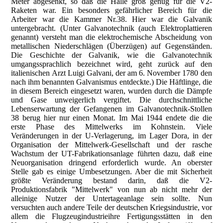
Meter abgesenkt, so daß die Halle groß genug für die V2-
Raketen war. Ein besonders gefährlicher Bereich für die
Arbeiter war die Kammer Nr.38. Hier war die Galvanik
untergebracht. (Unter Galvanotechnik (auch Elektroplattieren
genannt) versteht man die elektrochemische Abscheidung von
metallischen Niederschlägen (Überzügen) auf Gegenständen.
Die Geschichte der Galvanik, wie die Galvanotechnik
umgangssprachlich bezeichnet wird, geht zurück auf den
italienischen Arzt Luigi Galvani, der am 6. November 1780 den
nach ihm benannten Galvanismus entdeckte.) Die Häftlinge, die
in diesem Bereich eingesetzt waren, wurden durch die Dämpfe
und Gase unweigerlich vergiftet. Die durchschnittliche
Lebenserwartung der Gefangenen im Galvanotechnik-Stollen
38 berug hier nur einen Monat. Im Mai 1944 endete die die
erste Phase des Mittelwerks im Kohnstein. Viele
Veränderungen in der U-Verlagerung, im Lager Dora, in der
Organisation der Mittelwerk-Gesellschaft und der rasche
Wachstum der UT-Fabrikationsanlage führten dazu, daß eine
Neuorganisation dringend erforderlich wurde. An oberster
Stelle gab es einige Umbesetzungen. Aber die mit Sicherheit
größte Veränderung bestand darin, daß die V2-
Produktionsfabrik "Mittelwerk" von nun ab nicht mehr der
alleinige Nutzer der Untertageanlage sein sollte. Nun
versuchten auch andere Teile der deutschen Kriegsindustrie, vor
allem die Flugzeugindustrieihre Fertigungsstätten in den