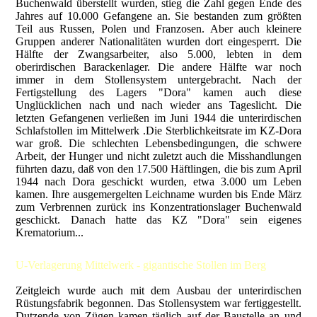
Buchenwald überstellt wurden, stieg die Zahl gegen Ende des
Jahres auf 10.000 Gefangene an. Sie bestanden zum größten
Teil aus Russen, Polen und Franzosen. Aber auch kleinere
Gruppen anderer Nationalitäten wurden dort eingesperrt. Die
Hälfte der Zwangsarbeiter, also 5.000, lebten in dem
oberirdischen Barackenlager. Die andere Hälfte war noch
immer in dem Stollensystem untergebracht. Nach der
Fertigstellung des Lagers "Dora" kamen auch diese
Unglücklichen nach und nach wieder ans Tageslicht. Die
letzten Gefangenen verließen im Juni 1944 die unterirdischen
Schlafstollen im Mittelwerk .Die Sterblichkeitsrate im KZ-Dora
war groß. Die schlechten Lebensbedingungen, die schwere
Arbeit, der Hunger und nicht zuletzt auch die Misshandlungen
führten dazu, daß von den 17.500 Häftlingen, die bis zum April
1944 nach Dora geschickt wurden, etwa 3.000 um Leben
kamen. Ihre ausgemergelten Leichname wurden bis Ende März
zum Verbrennen zurück ins Konzentrationslager Buchenwald
geschickt. Danach hatte das KZ "Dora" sein eigenes
Krematorium...
U-Verlagerung Mittelwerk - gigantische Stollen im Berg
Zeitgleich wurde auch mit dem Ausbau der unterirdischen
Rüstungsfabrik begonnen. Das Stollensystem war fertiggestellt.
Dutzende von Zügen kamen täglich auf der Baustelle an und