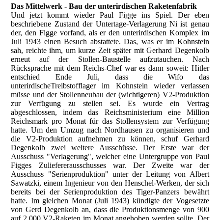
Das Mittelwerk - Bau der unterirdischen Raketenfabrik
Und jetzt kommt wieder Paul Figge ins Spiel. Der eben
beschriebene Zustand der Untertage-Verlagerung Ni ist genau
der, den Figge vorfand, als er den unterirdischen Komplex im
Juli 1943 einen Besuch abstattete. Das, was er im Kohnstein
sah, reichte ihm, um kurze Zeit später mit Gerhard Degenkolb
erneut auf der Stollen-Baustelle aufzutauchen. Nach
Rücksprache mit dem Reichs-Chef war es dann soweit: Hitler
entschied Ende Juli, dass die Wifo das
unterirdischeTreibstofflager im Kohnstein wieder verlassen
müsse und der Stollenneubau der (wichtigeren) V2-Produktion
zur Verfügung zu stellen sei. Es wurde ein Vertrag
abgeschlossen, indem das Reichsministerium eine Million
Reichsmark pro Monat für das Stollensystem zur Verfügung
hatte. Um den Umzug nach Nordhausen zu organisieren und
die V2-Produktion aufnehmen zu können, schuf Gerhard
Degenkolb zwei weitere Ausschüsse. Der Erste war der
Ausschuss "Verlagerung", welcher eine Untergruppe von Paul
Figges Zuliefererausschusses war. Der Zweite war der
Ausschuss "Serienproduktion" unter der Leitung von Albert
Sawatzki, einem Ingenieur von den Henschel-Werken, der sich
bereits bei der Serienproduktion des Tiger-Panzers bewährt
hatte. Im gleichen Monat (Juli 1943) kündigte der Vogesetzte
von Gerd Degenkolb an, dass die Produktionsmenge von 900
auf 2.000 V2-Raketen im Monat angehoben werden sollte. Der