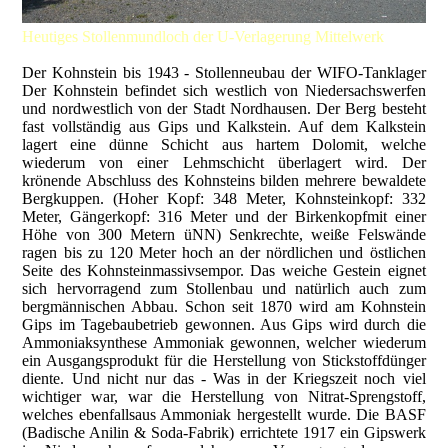
Heutiges Stollenmundloch der U-Verlagerung Mittelwerk
Der Kohnstein bis 1943 - Stollenneubau der WIFO-Tanklager Der Kohnstein befindet sich westlich von Niedersachswerfen und nordwestlich von der Stadt Nordhausen. Der Berg besteht fast vollständig aus Gips und Kalkstein. Auf dem Kalkstein lagert eine dünne Schicht aus hartem Dolomit, welche wiederum von einer Lehmschicht überlagert wird. Der krönende Abschluss des Kohnsteins bilden mehrere bewaldete Bergkuppen. (Hoher Kopf: 348 Meter, Kohnsteinkopf: 332 Meter, Gängerkopf: 316 Meter und der Birkenkopfmit einer Höhe von 300 Metern üNN) Senkrechte, weiße Felswände ragen bis zu 120 Meter hoch an der nördlichen und östlichen Seite des Kohnsteinmassivsempor. Das weiche Gestein eignet sich hervorragend zum Stollenbau und natürlich auch zum bergmännischen Abbau. Schon seit 1870 wird am Kohnstein Gips im Tagebaubetrieb gewonnen. Aus Gips wird durch die Ammoniaksynthese Ammoniak gewonnen, welcher wiederum ein Ausgangsprodukt für die Herstellung von Stickstoffdünger diente. Und nicht nur das - Was in der Kriegszeit noch viel wichtiger war, war die Herstellung von Nitrat-Sprengstoff, welches ebenfallsaus Ammoniak hergestellt wurde. Die BASF (Badische Anilin & Soda-Fabrik) errichtete 1917 ein Gipswerk in Niedersachswerfen, welches zur Versorgung der neuen Ammoniakanlage in Merseburg diente. Der Tagebau der BASF baute 1918 etwa 32.000 Tonnen Gips ab. Im folgenden Jahr stieg die Fördermenge auf 82.000 Tonnen an. Nach dem ersten Weltkrieg schlossen sich 1925 die acht größten Farbenhersteller deutschlands zusammen. Die IG-Farben wurde somit gegründet. Auch das Gipswerk in Niedersachswerfen wurde ein Teil des mächtigen Großkonzerns. Die Produktionsmenge stieg nun stetig an und erreichte 1928 den Höhepunkt von 1,2 Millionen Tonnen. Oh, ich merke gerade das ich wieder beim Bergbau gelandet bin - also schnell zurück zum Thema U-Verlagerungen: Im Jahre 1934, ein Jahr nach der Machtergreifung durch die Nationalsozialisten, gründete der IG-Farben-Konzern zusammen mit der Deutschen Gesellschaft für öffentliche Arbeiten die Wirtschaftliche Forschungsgesellschaft, kurz "WIFO" als eine Organisation zur Sicherstellung strategisch wichtiger Rohstoffe für den Kriegsfall. Ein wichtiges Bauvorhaben der WIFO bestand darin, ein bombensicheres, unterirdisches, zentrales Kraftstofflager zu errichten. Die IG-Farben in Niedersachswerfen schlugen der WIFO vor, in "ihrem" Kohnstein ein neues Stollensystem zu errichten. Die Voraussetzungen waren mehr als günstig: Das Gipsgestein war relativ weich und deshalb sehr gut zum Stollenvortrieb geeignet. Den Ausbruch konnte die IG-Farben an das Ammoniakwerk in Merseburg weiterleiten. Desweiteren bestand auch schon eine gute Verkehrsanbindung, ein Fluß zur Wasserversorgung (die Zorge) war in unmittelbarer Nähe, so daß dem Stollenneubau nichts weiter im Wege stand, zumal beide Partner finanzielle Vorteile von dem Stollenprojekt hatten. Die erste U-Verlagerung war also beschlossen. Das unterirdische Öllager des Reiches erhielt den Namen "WIFO-Aussenstelle Niedersachswerfen" oder kurz "Ni". (Ni - abgeleitet von Niedersachswerfen) Die U-Verlagerung "Ni" oder "Ni 105" bezeichnet nur das unterirdische Tanklager der WIFO im Kohnstein. Später, beim Umbau zur V2-Produktion wurde fast nur noch der Deckname "Mittelwerk" benutzt. In einigen Schriftstücken taucht der Tarnname Ni allerdings immernoch auf - doch dazu gleich mehr .Auf dem Gelände der Gipswerke Niedersachswerfen befanden sich bis zum damaligen Zeitpunkt nur zwei kleinere Stollen, welche in den Kohnstein führten. Die beiden Stollen waren als Versuchsstollen zur Erkundung des anliegenden Gesteins aufgefahren worden. Doch das sollte sich nun, im Sommer 1936 ändern: Der für den Stollenneubau verantwortliche Ingenieur Karl Willhelm Neu (welch passender Name) entwarf einen Plan, nachdem zwei parallele Hauptstollen von der Südseite her in den Kohnstein getrieben werden sollten. Diese beiden Stollen sollten als Transportstollen dienen und mit 18 Querstollen, den sog. Kammern verbunden werden. Die Querstollen sollen dann bei Fertigstellung als eigentliches unterirdisches Tanklager dienen. Um möglichst schnell das Stollensystem zu erstellen, sollten die Bauarbeiten aus zwei Richtungen aus erfolgen. Zum einem von den Hauptstollenmundlöchern aus und zum anderen von den beiden kleinen Versuchsstollen des Steinbruchbetriebs aus. Im Juni 1936 begannen die bergmännischen Arbeiten an dem Stollenprojekt im Kohnstein. Rund 400 Bergmänner waren beschäftigt, so daß der Stollenvortrieb gut voran kam. Am 13.März 1937 gelang der Durchbruch des östlichen Hauptstollens (Fahrstollen A). Der westliche Hauptstollen (Fahrstollen B) erreichte seine vorläufige Endlänge am 5. Mai des selben Jahres. Auch die Querstollen wurden im Zuge des Stollenvortriebs der beiden Hauptstollen durch das Gebirge getrieben, so daß sie etwa zur gleichen Zeit fertig wurden. Das Stollenprofil der 18 Kammern war rechteckig. Alle Querstollen hatten eine Breite von 9 Metern und eine Höhe von 7 Metern. Beim Vortrieb der Stollenanlage wurden 260.000m² Gestein zu Tage gefördert. Zur Bewetterung der Untertage-Verlagerung wurde eine Lüftungseinrichtung mit Heizanlage, die aus sechs Öfen bestand im Querstollen 1 (Kammer 1) errichtet. Die frischen Wetter wurden durch drei Wetterschächte in Nähe der Stollenmundlöcher eingezogen und zur Heizanlage gesaugt. Der Abluftschacht befand sich am Ende der Fahrstollen. (Pfingsten 1937 kam es zu starken Wassereinbrüchen in dem zentralen Öllager des Deutschen Reichs. Es tröpfelte und rieselte ständig in der gesamten WIFO-Anlage, so daß der Bau einer Bewetterungsanlage unumgänglich geworden war. Nach Gesprächen zwischen dem Außenstellenleiter Neu und Mitarbeitern der Firma Winkelsträter aus Wuppertal, welche große Erfahrungen auf dem Gebiet der (unterirdischen) Klimatisierung hatten, wurde ein Bewetterungs-Programm erarbeitet, nachdemdie Wetter in der Stollenanlage jede halbe Stunde erneuert werden sollten. Die frischen Wetter sollten in einer Maschinenkammer getrocknet werden. Darauf hin wurde die Kammer 1 am Nordende der Untertage-Verlagerung zur zentralen Belüftungsanlage umgebaut. der Querschlag wurde mit sechs zentralen Heizkesseln bestückt und mit einer Ventilatoren-Station ausgerüstet. Auf die Kammer 1 wurden drei Wetterschächte geteuft. Ein weiterer Wetterschacht wurde auf die Kammer 15 niedergebracht. Nach Fertigstellung der Wetterhaltung des Stollenneubaus wurden in den Kammern 2-18 tausende von Öl- und Treibstofffässer als bombensichere Reserve des Dritten Reichs eingelagert. (WIFO 1) Zum Transport wurde eine zweigleisige Eisenbahntrasse zwischen der Hauptstrecke und den Stollenmundlöchern verlegt. Am Rande von Niedersachswerfen baute die WIFO auch eine kleine Siedlung, welche als Baubüro und Unterkunft für das Dienstpersonal diente. Die Siedlung bestand aus zwanzig Wohnhäusern und zwei Büro-Baracken. Noch bevor das eben beschriebene Öllager (WIFO 1) komplett fertig gestellt war, existierten bereits Pläne, wonach das Stollensystem im Kohnstein durch den ganzen südlichen Teil des Berges hindurch erweitert werden sollte. Die beiden Hauptstollen (Fahrstollen A und B) sollten nun eine Gesamtlänge von 1.800 Metern haben und mit 50 Querstollen miteinander verbunden werden. Das Stollensystem sollte mit einer leichten S-Kurve durch den Kohnstein verlaufen. Die Kammern sollten eine Länge von 150 bis 200 Metern haben. Wurden in den Querstollen 2-18 noch Ölfässer gestapelt, so sollten in die neuen Kammern zwei riesige, 80 Meter lange Öl-Container mit einem Fassungvermögen von je 1.000.000 Litern eingebaut werden. Zu diesem Zwecke wurden die neuen Kammern kreisrund, mit einem Durchmesser von 11 Metern geplant. Die Stollenerweiterung der Anlage "Ni" erfolgtein zwei Arbeitsschritten: "WIFO 2" und "WIFO 3". Auch bei der Vergrößerung der U-Verlagerung im Kohnstein wurden die bergmännischen Arbeiten aus zwei Richtungen aus vorgenommen. Am 8.Dezember 1939 gelang der Durchbruch von Fahrstollen A zum neu erstellten Grenzsstollen. Der Fahrstollen B wurde am 22.Mai 1940 durchschlägig. Zusätzlich wurde zwischen den Kammern 17 - 42 ein weiterer Fahrstollen parallel zwischen den beiden Hauptstollen angelegt. Dieser diente als Versorgungsstollen für die gewaltigen Öltanks in der U-verlagerung. In dieser zweiten Bauphase wurde rund 700.000m² Kalkgestein aus dem Bergmassiv ausgebrochen. Die dritte und letzte Bauphase des Stollenkomplexes im Kohnstein (WIFO 3) galt als die Schwierigste. Die geologische Beschaffenheit des Kohnsteins am Südhang war nicht so standfest wie sonst und somit stark Einsturzgefährdet. Die WIFO war gezwungen ein Spezial-Unternehmen mit dem Stollenvortrieb zu beauftragen. Die Stollen konnten im Südteil des Berges nicht wie bisher im standfesten Gebirge stehen, sondern mussten mit Hilfe von Ausbau vorangetrieben werden. Die Stollen erhielten nun ein gewölbtes Profil, welches mit armierten Betonstößen ausgekleidet wurde. Die Fahrstollen A und B wurden in dem letzten Stollenabschnitt mit einer Breite von 9 Metern und einer Höhe von 6,5 Metern aufgefahren. Trotz schwierigen und mühseligem Unterfangen schaffte man zwischen den Jahren 1941 und 1953 den Durchbruch, so daß zunächst der Fahrstollen B durch den ganzen Gipsberg verlief. Zu dieser Zeit waren bereits 15.000 Tonnen Öl und Schmiermittel in Fässern in der WIFO-Anlage im Kohnstein eingelagert. Dazu kamen noch zwei riesige Tanks, wovon jeder mit einer Million Liter Wasserstoff-Peroxid gefüllt war. Letztere waren in Querstollen 17 eingebaut. Der mittlere Teil des Stollensystems (WIFO 2) war vorgesehen für die Einlagerung von kriegswichtigen Chemikalien. Der südliche Teil war als Kraftstoff-Depot gedacht. Bereits im halbfertigen Bauzustand war das Stollensystem schon das größte unterirdische Treibstofflager Deutschlands und reichte schätzungsweise aus, um den Treibstoffbedarf für gut zwei Jahre sicherzustellen...Die Bauabschitte WIFO I-III nochmal im einzelnen: WIFO I: (Juni 1936 - Mai 1937) Unter dem Firmenauftrag der Ammoniak-Werke Me