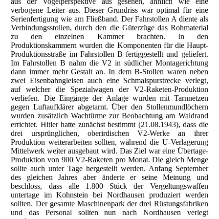
aus der Vogelperspektive aus gesehen, ähnlich wie eine
verbogene Leiter aus. Dieser Grundriss war optimal für eine
Serienfertigung wie am Fließband. Der Fahrstollen A diente als
Verbindungsstollen, durch den die Güterzüge das Rohmaterial
zu den einzelnen Kammer brachten. In den
Produktionskammern wurden die Komponenten für die Haupt-
Produktionsstraße im Fahrstollen B fertiggestellt und geliefert.
Im Fahrstollen B nahm die V2 in südlicher Montagerichtung
dann immer mehr Gestalt an. In dem B-Stollen waren neben
zwei Eisenbahngleisen auch eine Schmalspurstrecke verlegt,
auf welcher die Spezialwagen der V2-Raketen-Produktion
verliefen. Die Eingänge der Anlage wurden mit Tarnnetzen
gegen Luftaufklärer abgetarnt. Über den Stollenmundlöchern
wurden zusätzlich Wachtürme zur Beobachtung am Waldrand
errichtet. Hitler hatte zunächst bestimmt (21.08.1943), dass die
drei ursprünglichen, oberirdischen V2-Werke an ihrer
Produktion weiterarbeiten sollten, während die U-Verlagerung
Mittelwerk weiter ausgebaut wird. Das Ziel war eine Übertage-
Produktion von 900 V2-Raketen pro Monat. Die gleich Menge
sollte auch unter Tage hergestellt werden. Anfang September
des gleichen Jahres aber änderte er seine Meinung und
beschloss, dass alle 1.800 Stück der Vergeltungswaffen
untertage im Kohnstein bei Nordhausen produziert werden
sollten. Der gesamte Maschinenpark der drei Rüstungsfabriken
und das Personal sollten nun nach Nordhausen verlegt