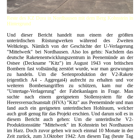
Reste des KZ Dora in Nordhausen mit dem Berg Kohnstein in
Hintergrund
Und dieser Bericht handelt nun einem der größten
unterirdischen Rüstungwerken während des Zweiten
Weltkriegs. Nämlich von der Geschichte der U-Verlagerung
"Mittelwerk" bei Nordhausen. Also los gehts: Nachdem das
deutsche Raketenentwicklungszentrum in Peenemünde an der
Ostsee (Deckname "Kitz") im August 1943 von britischen
Bombern fast vollständig zerstört wurde, war man gezwungen
zu handeln. Um die Serienproduktion der V2-Rakete
(eigentlich A4 - Aggregat4) aufrecht zu erhalten und vor
weiteren Bombenangriffen zu schützen, kam nur die
"Untertage-Verlagerung" der Fabrikanlagen in Frage. Man
suchte nach einem geeignetem Stollensystem für die
Heeresversuchsanstalt (HVA) "Kitz" aus Peenemünde und man
fand auch ein geeigneten unterirdischen Hohlraum, welcher
auch groß genug für das Projekt erschien. Und darum soll es in
diesem Bericht auch gehen: Um die unterirdische V2-
Produktionsstätte "Mittelwerk" im Kohnstein bei Nordhausen
im Harz. Doch zuvor gehen wir noch einmal 10 Monate in der
Zeit zurück, zum 3.Oktober 1942: Am diesem Tag (heute Tag