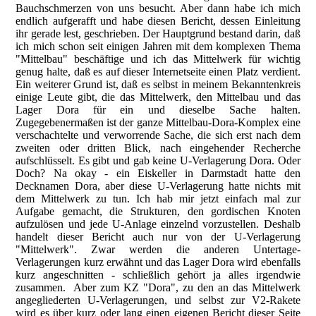
Bauchschmerzen von uns besucht. Aber dann habe ich mich
endlich aufgerafft und habe diesen Bericht, dessen Einleitung
ihr gerade lest, geschrieben. Der Hauptgrund bestand darin, daß
ich mich schon seit einigen Jahren mit dem komplexen Thema
"Mittelbau" beschäftige und ich das Mittelwerk für wichtig
genug halte, daß es auf dieser Internetseite einen Platz verdient.
Ein weiterer Grund ist, daß es selbst in meinem Bekanntenkreis
einige Leute gibt, die das Mittelwerk, den Mittelbau und das
Lager Dora für ein und dieselbe Sache halten.
Zugegebenermaßen ist der ganze Mittelbau-Dora-Komplex eine
verschachtelte und verworrende Sache, die sich erst nach dem
zweiten oder dritten Blick, nach eingehender Recherche
aufschlüsselt. Es gibt und gab keine U-Verlagerung Dora. Oder
Doch? Na okay - ein Eiskeller in Darmstadt hatte den
Decknamen Dora, aber diese U-Verlagerung hatte nichts mit
dem Mittelwerk zu tun. Ich hab mir jetzt einfach mal zur
Aufgabe gemacht, die Strukturen, den gordischen Knoten
aufzulösen und jede U-Anlage einzelnd vorzustellen. Deshalb
handelt dieser Bericht auch nur von der U-Verlagerung
"Mittelwerk". Zwar werden die anderen Untertage-
Verlagerungen kurz erwähnt und das Lager Dora wird ebenfalls
kurz angeschnitten - schließlich gehört ja alles irgendwie
zusammen. Aber zum KZ "Dora", zu den an das Mittelwerk
angegliederten U-Verlagerungen, und selbst zur V2-Rakete
wird es über kurz oder lang einen eigenen Bericht dieser Seite