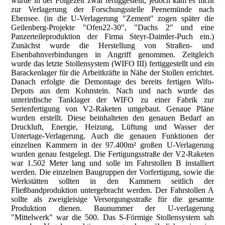
wurde in der Folgezeit zwar fertiggestellt, jedoch kam es nicht
zur Verlagerung der Forschungsstelle Peenemünde nach
Ebensee. (in die U-Verlagerung "Zement" zogen später die
Geilenberg-Projekte "Ofen22-30", "Dachs 2" und eine
Panzerteileproduktion der Firma Steyr-Daimler-Puch ein.)
Zunächst wurde die Herstellung von Straßen- und
Eisenbahnverbindungen in Angriff genommen. Zeitgleich
wurde das letzte Stollensystem (WIFO III) fertiggestellt und ein
Barackenlager für die Arbeitkräfte in Nähe der Stollen errichtet.
Danach erfolgte die Demontage des bereits fertigen Wifo-
Depots aus dem Kohnstein. Nach und nach wurde das
unterirdische Tanklager der WIFO zu einer Fabrik zur
Serienfertigung von V2-Raketen umgebaut. Genaue Pläne
wurden erstellt. Diese beinhalteten den genauen Bedarf an
Druckluft, Energie, Heizung, Lüftung und Wasser der
Untertage-Verlagerung. Auch die genauen Funktionen der
einzelnen Kammern in der 97.400m² großen U-Verlagerung
wurden genau festgelegt. Die Fertigungsstraße der V2-Raketen
war 1.502 Meter lang und solle im Fahrstollen B installiert
werden. Die einzelnen Baugruppen der Vorfertigung, sowie die
Werkstätten sollten in den Kammern seitlich der
Fließbandproduktion untergebracht werden. Der Fahrstollen A
sollte als zweigleisige Versorgungsstraße für die gesamte
Produktion dienen. Baunummer der U-verlagerung
"Mittelwerk" war die 500. Das S-Förmige Stollensystem sah