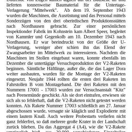
lieferten tonnenweise Baumaterial für die Untertage-
Verlagerung "Mittelwerk". Ab dem 19. September 1943
wurden die Maschinen, die Ausrüstung und das Personal mittels
Sonderzügen von den drei oberirdischen Produktionsstätten
nach Nordhausen gebracht. Zur einer persönlichen
Inspektionder Fabrik im Kohnstein kam Albert Speer, begleitet
von Kammler und Gegenkolb am 10. Dezember 1943 nach
Nordhausen. Er war beeindruckt von der Größe der U-
Verlagerung, weniger aber schien ihn das Elend der
Zwangsarbeiter im Mittelwerk zu interessieren. Nachdem die
Maschinen im Stollen eingebaut waren, konnte ebenfalls im
Dezember die untertägige Versuchsproduktion der V2-Raketen
beginnen. Sämtliche Häftlinge, außer die, die das Lager Dora
weiter ausbauten, wurden für die Montage der V2-Raketen
eingesetzt. Neujahr 1944 rollten die ersten drei Raketen im
Fahrstollen B vom Montageband. Die drei Raketen mit den
Nummern 17001 - 17003 wurden zur Versuchsanstalt "Kitz"
nach Peenemünde geschickt. Als sie dort eintrafen, erwiesen sie
sich als so fehlerhaft, daß die V2-Raketen nicht getestet werden
konnten. Als Rakete Nummer 17003 schließlich am 27. Januar
abgeschossen wurde, versagte sie kläglich und Explodierte mit
einem lautem Knall. Auch weitere Probestarts verliefen nicht
ganz fehlerfrei, so daß mehrere große Krater in der Landschaft
zurück blieben. Da das Aggregat 4 (A4), wie die V2-Rakete