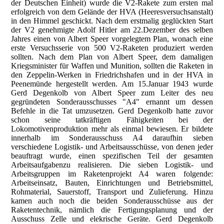
der Deutschen Einheit) wurde die V2-Rakete zum ersten mal
erfolgreich von dem Gelände der HVA (Heeresversuchsanstalt)
in den Himmel geschickt. Nach dem erstmalig geglückten Start
der V2 genehmigte Adolf Hitler am 22.Dezember des selben
Jahres einen von Albert Speer vorgelegtem Plan, wonach eine
erste Versuchsserie von 500 V2-Raketen produziert werden
sollten. Nach dem Plan von Albert Speer, dem damaligen
Kriegsminister für Waffen und Munition, sollten die Raketen in
den Zeppelin-Werken in Friedrichshafen und in der HVA in
Peenemünde hergestellt werden. Am 15.Januar 1943 wurde
Gerd Degenkolb von Albert Speer zum Leiter des neu
gegründeten Sonderausschusses "A4" ernannt um dessen
Befehle in die Tat umzusetzen. Gerd Degenkolb hatte zuvor
schon seine tatkräftigen Fähigkeiten bei der
Lokomotivenproduktion mehr als einmal bewiesen. Er bildete
innerhalb im Sonderausschuss A4 daraufhin sieben
verschiedene Logistik- und Arbeitsausschüsse, von denen jeder
beauftragt wurde, einen spezifischen Teil der gesamten
Arbeitsaufgabenzu realisieren. Die sieben Logistik- und
Arbeitsgruppen im Raketenprojekt A4 waren folgende:
Arbeitseinsatz, Bauten, Einrichtungen und Betriebsmittel,
Rohmaterial, Sauerstoff, Transport und Zulieferung. Hinzu
kamen auch noch die beiden Sonderausschüsse aus der
Raketentechnik, nämlich die Fertigungsplanung und der
Ausschuss Zelle und elekrische Geräte. Gerd Degenkolb