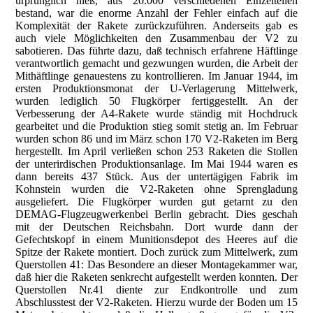
urprünglich hieß, aus 20.000 verschiedenen Einzelteilen
bestand, war die enorme Anzahl der Fehler einfach auf die
Komplexität der Rakete zurückzuführen. Anderseits gab es
auch viele Möglichkeiten den Zusammenbau der V2 zu
sabotieren. Das führte dazu, daß technisch erfahrene Häftlinge
verantwortlich gemacht und gezwungen wurden, die Arbeit der
Mithäftlinge genauestens zu kontrollieren. Im Januar 1944, im
ersten Produktionsmonat der U-Verlagerung Mittelwerk,
wurden lediglich 50 Flugkörper fertiggestellt. An der
Verbesserung der A4-Rakete wurde ständig mit Hochdruck
gearbeitet und die Produktion stieg somit stetig an. Im Februar
wurden schon 86 und im März schon 170 V2-Raketen im Berg
hergestellt. Im April verließen schon 253 Raketen die Stollen
der unterirdischen Produktionsanlage. Im Mai 1944 waren es
dann bereits 437 Stück. Aus der untertägigen Fabrik im
Kohnstein wurden die V2-Raketen ohne Sprengladung
ausgeliefert. Die Flugkörper wurden gut getarnt zu den
DEMAG-Flugzeugwerkenbei Berlin gebracht. Dies geschah
mit der Deutschen Reichsbahn. Dort wurde dann der
Gefechtskopf in einem Munitionsdepot des Heeres auf die
Spitze der Rakete montiert. Doch zurück zum Mittelwerk, zum
Querstollen 41: Das Besondere an dieser Montagekammer war,
daß hier die Raketen senkrecht aufgestellt werden konnten. Der
Querstollen Nr.41 diente zur Endkontrolle und zum
Abschlusstest der V2-Raketen. Hierzu wurde der Boden um 15