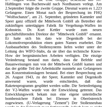
Häftlingen von Buchenwald nach Nordhausen verlegt. Am
2.September folgte die zweite Gruppe. Diesmal waren es 1.223
Gefangene. Einen Monat nach der Besprechung im FHQ
"Wolfsschanze", am 21. September, gründeten Kammler und
Speer ganz offiziell die Mittelwerk GmbH als Betreiber der
zukünftigen untertägigen Fabrik für Vergeltungs-Waffen im
Kohnstein. Dr. Kurt Kettler wurde zum neuen
geschäftsführenden Direktor der "Mittelwerk GmbH" ernannt.
Er hatte sich bis dato wie Degenkolb bei der
Lokomotivenproduktion einen guten Namen erarbeitet. Die
Ausbauarbeiten des Stollensystems liefen weiter unter der
Leitung des WIFO-Stabs, da sie über das technische Know-
How der bergmännischen Arbeiten verfügten. Die einzige
Veränderung bestand nun darin, dass die Befehle und
Bauanweisungen nun von der Mittelwerk GmbH kamen und
das der größte Teil der Arbeitskräfte nunmehr aus Gefangenen
aus Konzentrationslagern bestand. Bei einer Besprechung am
26. August 1943, zu der Speer, Kammler und Degenkolb
anwesend waren, wurde entschieden, daß das
Raketenprogramm gesplittet werden sollte. Die Serienfertigung
der V2-Waffen wurde von der Entwicklung getrennt. Das
Entwicklungswerk bekam nun eine eigene unterirdische
bombensichere Fabrik bei Ebensee in Oberöstereich
zugewiesen. (U-Verlagerung "Zement") Der Stollenneubau