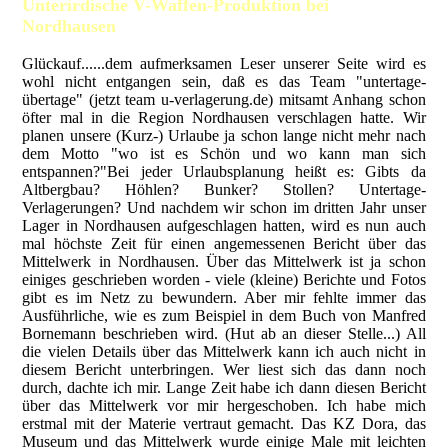
Unterirdische V-Waffen-Produktion bei
Nordhausen
Glückauf......dem aufmerksamen Leser unserer Seite wird es
wohl nicht entgangen sein, daß es das Team "untertage-
übertage" (jetzt team u-verlagerung.de) mitsamt Anhang schon
öfter mal in die Region Nordhausen verschlagen hatte. Wir
planen unsere (Kurz-) Urlaube ja schon lange nicht mehr nach
dem Motto "wo ist es Schön und wo kann man sich
entspannen?"Bei jeder Urlaubsplanung heißt es: Gibts da
Altbergbau? Höhlen? Bunker? Stollen? Untertage-
Verlagerungen? Und nachdem wir schon im dritten Jahr unser
Lager in Nordhausen aufgeschlagen hatten, wird es nun auch
mal höchste Zeit für einen angemessenen Bericht über das
Mittelwerk in Nordhausen. Über das Mittelwerk ist ja schon
einiges geschrieben worden - viele (kleine) Berichte und Fotos
gibt es im Netz zu bewundern. Aber mir fehlte immer das
Ausführliche, wie es zum Beispiel in dem Buch von Manfred
Bornemann beschrieben wird. (Hut ab an dieser Stelle...) All
die vielen Details über das Mittelwerk kann ich auch nicht in
diesem Bericht unterbringen. Wer liest sich das dann noch
durch, dachte ich mir. Lange Zeit habe ich dann diesen Bericht
über das Mittelwerk vor mir hergeschoben. Ich habe mich
erstmal mit der Materie vertraut gemacht. Das KZ Dora, das
Museum und das Mittelwerk wurde einige Male mit leichten