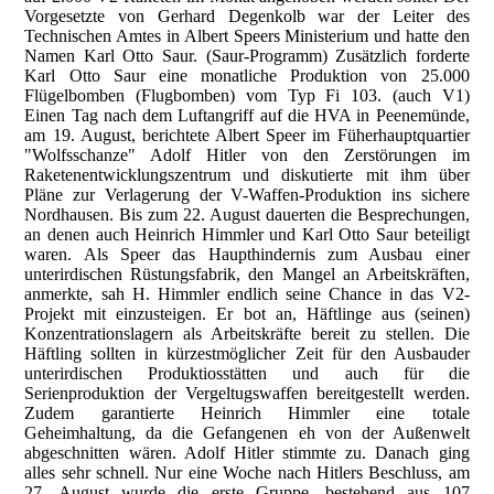
Vorgesetzte von Gerhard Degenkolb war der Leiter des
Technischen Amtes in Albert Speers Ministerium und hatte den
Namen Karl Otto Saur. (Saur-Programm) Zusätzlich forderte
Karl Otto Saur eine monatliche Produktion von 25.000
Flügelbomben (Flugbomben) vom Typ Fi 103. (auch V1)
Einen Tag nach dem Luftangriff auf die HVA in Peenemünde,
am 19. August, berichtete Albert Speer im Füherhauptquartier
"Wolfsschanze" Adolf Hitler von den Zerstörungen im
Raketenentwicklungszentrum und diskutierte mit ihm über
Pläne zur Verlagerung der V-Waffen-Produktion ins sichere
Nordhausen. Bis zum 22. August dauerten die Besprechungen,
an denen auch Heinrich Himmler und Karl Otto Saur beteiligt
waren. Als Speer das Haupthindernis zum Ausbau einer
unterirdischen Rüstungsfabrik, den Mangel an Arbeitskräften,
anmerkte, sah H. Himmler endlich seine Chance in das V2-
Projekt mit einzusteigen. Er bot an, Häftlinge aus (seinen)
Konzentrationslagern als Arbeitskräfte bereit zu stellen. Die
Häftling sollten in kürzestmöglicher Zeit für den Ausbauder
unterirdischen Produktiosstätten und auch für die
Serienproduktion der Vergeltugswaffen bereitgestellt werden.
Zudem garantierte Heinrich Himmler eine totale
Geheimhaltung, da die Gefangenen eh von der Außenwelt
abgeschnitten wären. Adolf Hitler stimmte zu. Danach ging
alles sehr schnell. Nur eine Woche nach Hitlers Beschluss, am
27. August wurde die erste Gruppe, bestehend aus 107