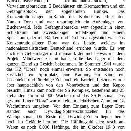
Wirtschaftsbaracken,10 Krankenhausbaracken, 3
Verwaltungsbaracken, 2 Badehäuser, ein Krematorium und ein
Gefängnisblock, den sogenannten Bunker. Das
Konzentrationslager amRande des Kohnsteins erhiet den
Namen Dora und war ursprünglich ein Außenlager von
Buchenwald. Jede Gefängnisbaracke war abgeteilt in einen
Schlafraum mit zweistöckigen Schlafkojen und einem
Speiseraum, der mit Bänken und Tischen ausgestattet war. Das
Konzentrationslager Dora war das Letzte, welches im
nationalsozialistischen Deutschland errichtet wurde. Es war
auch ein Geheimlager und niemand. der nicht etwas mit dem
Projekt Mittelwerk zu tun hatte, sollte das Lager mit dem
ganzen Elend zu Gesicht bekommen. Im Sommer 1944 wurde
das KZ "Dora" noch einmal erweitert. So entstanden noch
zusätzlich ein Sportplatz, eine Kantine, ein Kino, ein
Löschteich und für einige Zeit auch ein Bordell. Letzters wurde
aber hauptsächlich von den Vorarbeitern und den Kapos
besucht. Hinzu kam noch der SS-Komplex, bestehend aus 25
Gebäuden für rund 900 Wachen und das SS-Personal. Das
gesamte Lager "Dora" war mit einem elektrischen Zaun und 18
Wachtürmen umgeben. Vor dem Eingang zum Lager Dora
standen auch Dywidag-Splitterschutzzellen für das
Wachpersonal. Die Reste der Dywidag-Zellen liegen heute
noch im Gelände herunm. Die Häftlingzahl stieg rasch an.
Waren es noch 6.000 Häftlinge, die im Oktober 1943 von