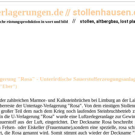
erlagerungen.de
// stollenhausen
//
stollen, altbergbau, lost pl
sche rüstungsproduktion in wort und bild
gerung "Rosa" - Unterirdische Sauerstofferzeugungsanla
 "Eber")
 der zahlreichen Marmor- und Kalksteinbrüchen bei Limburg an der La
berreste der Untertage-Verlagerung "Rosa". Von dem einstigen Stollen
n großer Teil dem nach dem Krieg noch laufenden Steinbruchbetrieb 
 In die U-Verlagerung "Rosa" wurde eine Luftzerlegeranlage zur Gew
auerstoff aus der Luft, eingerichtet. Der Deckname Rosa beschreibt
n Felsen- oder Eiskeller (Frauenname),sondern eine spezielle, rosa s
t, die Rosa genannt wird. Somit stimmt auch wieder der Deckname "