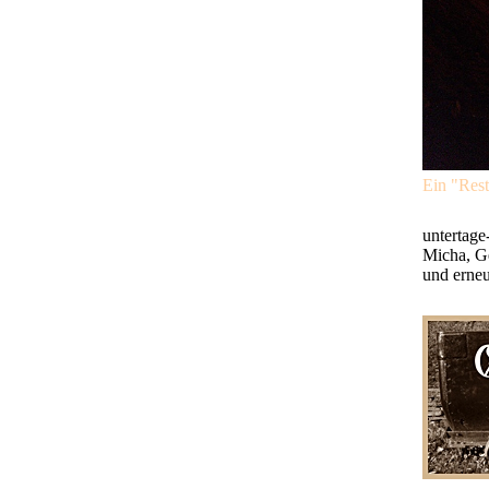
Ein "Res
untertage
Micha, Ge
und erneu