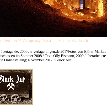
tstollen" der U-Verlagerung "Rosa" im Marmor-Steinbruch
-übertage.de, 2009 / u-verlagerungen.de 2017Fotos von Björn, Markus
schossen im Sommer 2008 / Text: Olly Eismann, 2009 / überarbeitete
te Onlinestellung; November 2017 / Glück Auf...