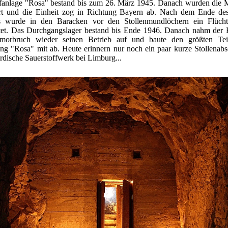
ffanlage "Rosa" bestand bis zum 26. März 1945. Danach wurden die 
rt und die Einheit zog in Richtung Bayern ab. Nach dem Ende de
s wurde in den Baracken vor den Stollenmundlöchern ein Flüchtl
htet. Das Durchgangslager bestand bis Ende 1946. Danach nahm der K
orbruch wieder seinen Betrieb auf und baute den größten Te
ng "Rosa" mit ab. Heute erinnern nur noch ein paar kurze Stollenabs
irdische Sauerstoffwerk bei Limburg...