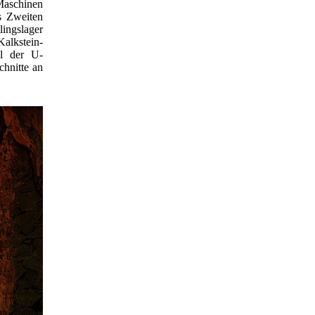
Maschinen
s Zweiten
ingslager
alkstein-
il der U-
chnitte an