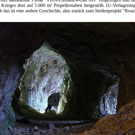
Krieges dort auf 5.000 m² Propellernaben hergestellt. (U-Verlageru
h das ist eine andere Geschichte, also zurück zum Stollenprojekt "Rosa