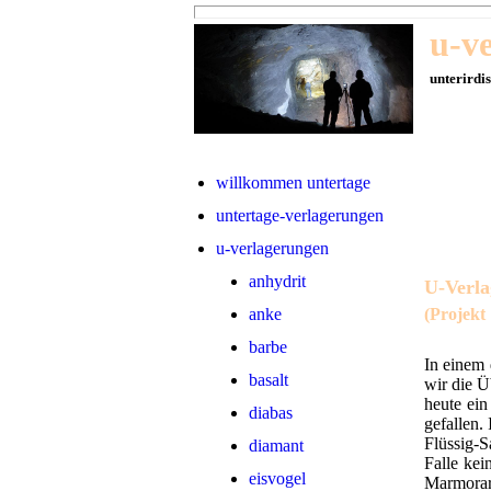
u-v
unterirdi
willkommen untertage
untertage-verlagerungen
u-verlagerungen
anhydrit
U-Verla
anke
(Projekt
barbe
In einem
basalt
wir die Ü
heute ei
diabas
gefallen.
Flüssig-S
diamant
Falle kei
eisvogel
Marmorar