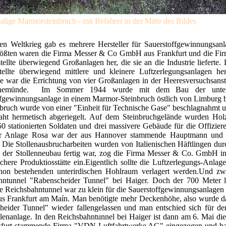
lige Marmorsteinbruch - mit Befahrer in der Mitte des Bildes
en Weltkrieg gab es mehrere Hersteller für Sauerstoffgewinnungsanl
rößten waren die Firma Messer & Co GmbH aus Frankfurt und die Fir
stellte überwiegend Großanlagen her, die sie an die Industrie lieferte.
tellte überwiegend mittlere und kleinere Luftzerlegungsanlagen her
 war die Errichtung von vier Großanlagen in der Heeresversuchsansta
nemünde. Im Sommer 1944 wurde mit dem Bau der unteri
ffgewinnungsanlage in einem Marmor-Steinbruch östlich von Limburg 
bruch wurde von einer "Einheit für Technische Gase" beschlagnahmt u
raht hermetisch abgeriegelt. Auf dem Steinbruchgelände wurden Hol
50 stationierten Soldaten und drei massivere Gebäude für die Offiziere 
er Anlage Rosa war der aus Hannover stammende Hauptmann und 
Die Stollenausbrucharbeiten wurden von Italienischen Häftlingen dur
der Stollenneubau fertig war, zog die Firma Messer & Co. GmbH in
here Produktiosstätte ein.Eigentlich sollte die Luftzerlegungs-Anlage
chon bestehenden unterirdischen Hohlraum verlagert werden.Und zw
hntunnel "Rabenscheider Tunnel" bei Haiger. Doch der 700 Meter 
ge Reichsbahntunnel war zu klein für die Sauerstoffgewinnungsanlagen
us Frankfurt am Maín. Man benötigte mehr Deckenhöhe, also wurde da
heider Tunnel" wieder fallengelassen und man entschied sich für d
llenanlage. In den Reichsbahntunnel bei Haiger ist dann am 6. Mai die
kfurt stammende Firma "VDN-Luftfahrtwerke AG" eingezogen und ha