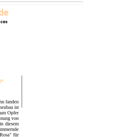
.de
aces
ge
hn fanden
neubau ist
zum Opfer
innung von
 in diesem
chimmernde
Rosa" für