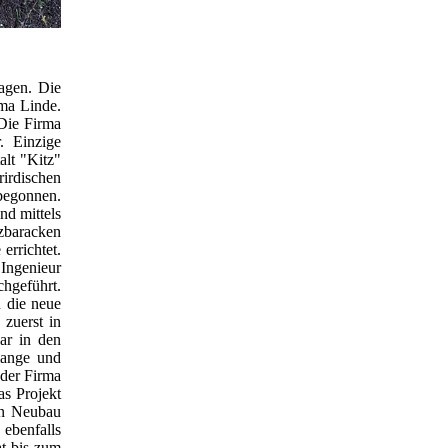
agen. Die
ma Linde.
 Die Firma
. Einzige
lt "Kitz"
rdischen
begonnen.
nd mittels
zbaracken
errichtet.
Ingenieur
chgeführt.
 die neue
 zuerst in
ar in den
lange und
 der Firma
s Projekt
en Neubau
 ebenfalls
t bis zum