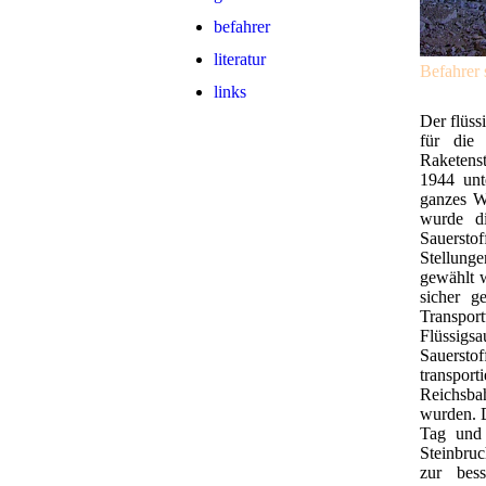
befahrer
literatur
Befahrer 
links
Der flüss
für die
Raketens
1944 unt
ganzes W
wurde di
Sauersto
Stellung
gewählt 
sicher g
Transpo
Flüssigs
Sauersto
transpor
Reichsba
wurden. D
Tag und 
Steinbru
zur bes