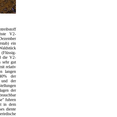
treibstoff
hste V2-
 Dezember
stab) ein
Waldstück
(Flüssig-
d die V2-
 sehr gut
t relativ
en langen
 40% der
m und der
tellungen
lagen der
brauchbar
se" fuhren
ht in dem
es diente
irdische