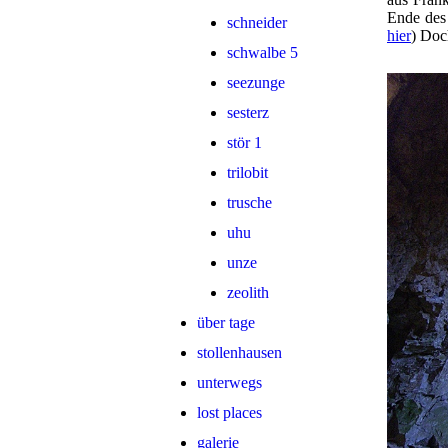
Ende des 
schneider
hier
) Doc
schwalbe 5
seezunge
sesterz
stör 1
trilobit
trusche
uhu
unze
zeolith
über tage
stollenhausen
unterwegs
lost places
galerie