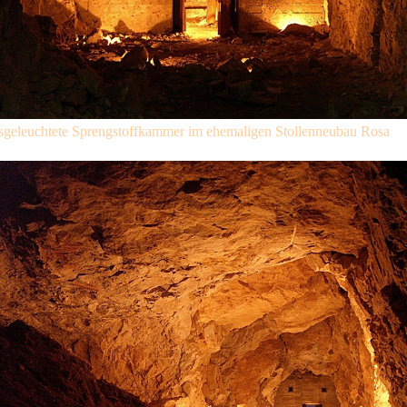
sgeleuchtete Sprengstoffkammer im ehemaligen Stollenneubau Rosa