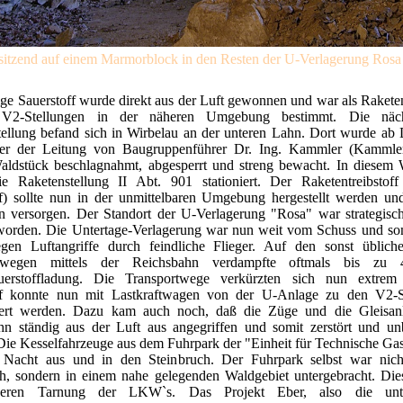
sitzend auf einem Marmorblock in den Resten der U-Verlagerung Rosa
ige Sauerstoff wurde direkt aus der Luft gewonnen und war als Raketen
 V2-Stellungen in der näheren Umgebung bestimmt. Die näc
tellung befand sich in Wirbelau an der unteren Lahn. Dort wurde ab
er der Leitung von Baugruppenführer Dr. Ing. Kammler (Kammler
aldstück beschlagnahmt, abgesperrt und streng bewacht. In diesem 
e Raketenstellung II Abt. 901 stationiert. Der Raketentreibstoff 
ff) sollte nun in der unmittelbaren Umgebung hergestellt werden un
en versorgen. Der Standort der U-Verlagerung "Rosa" war strategisch
worden. Die Untertage-Verlagerung war nun weit vom Schuss und somi
egen Luftangriffe durch feindliche Flieger. Auf den sonst üblich
rtwegen mittels der Reichsbahn verdampfte oftmals bis zu
auerstoffladung. Die Transportwege verkürzten sich nun extre
ff konnte nun mit Lastkraftwagen von der U-Anlage zu den V2-S
tiert werden. Dazu kam auch noch, daß die Züge und die Gleisan
hn ständig aus der Luft aus angegriffen und somit zerstört und un
ie Kesselfahrzeuge aus dem Fuhrpark der "Einheit für Technische Ga
Nacht aus und in den Steinbruch. Der Fuhrpark selbst war nic
ch, sondern in einem nahe gelegenden Waldgebiet untergebracht. Dies
seren Tarnung der LKW`s. Das Projekt Eber, also die unter