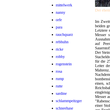
mittelwerk
Der ehema
nanny
orfe
Im Zweit
beiden g
para
Letztere 
rauchquarz
Messer s
Ausnahme
rebhuhn
auf Pee
Sauersto
ricke
Der Stein
robby
Stacheld
für die 2
rogenstein
Leiter d
Mahrenz. 
rosa
Nachdem 
rump
bombensic
einen, s
rutte
Reichsba
eingleisi
sardine
Messer a
schlammpeitzger
"Rabensc
einer Sto
schneehase
aus Fran