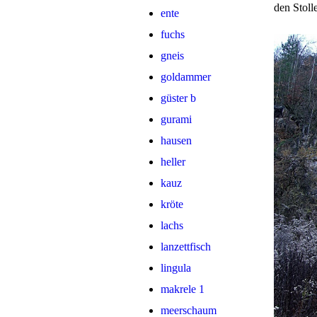
den Stol
ente
fuchs
gneis
goldammer
güster b
gurami
hausen
heller
kauz
kröte
lachs
lanzettfisch
lingula
makrele 1
meerschaum