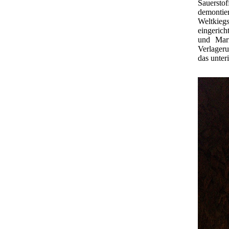
Sauersto
demontie
Weltkieg
eingeric
und Marm
Verlageru
das unter