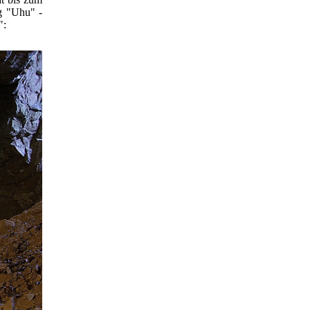
ng "Uhu" -
":