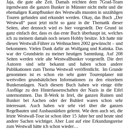
Jaja, die gute alte Zeit. Damals reichten dem 7Grad-Team
irgendwann die ganzen Bunker in Münster nicht mehr und die
ehemaligen Kampfbunker des Westwalls mussten in unzähligen
Touren gefunden und erkundet werden. Okay, das Buch „Der
Westwall“ passt jetzt nicht so ganz in die Thematik dieser
Seiten, aber dennoch wird es hier vorgestellt. Der Grund ist
ganz einfach der, dass es das erste Buch überhaupt ist, welches
ich zu meinem damals noch neuen Hobby besitze. Ich hatte mir
diesen Westwall-Führer zu Weihnachten 2002 gewünscht – und
bekommen. Vielen Dank dafür an Wolfgang und Katinka. Das
war der Grundstein zu meiner heutigen Sammlung. Auf 208
Seiten werden viele alte Westwallbunker vorgestellt. Die drei
Autoren sind sehr bekannt und haben schon andere
Publikationen zum Thema Westwall veröffentlicht. Im Grunde
genommen ist es schon ein sehr guter Tourenplaner mit
wertvollen grundsätzlichen Informationen zu den einzelnen
Bunkeranlagen. Nach diesem Buch haben wir einige töfte
Ausflüge zu den Hinterlassenschaften der Nazis in die Eifel
unternommen. Das B-Werk in Irrel, die ganzen Ruinen und
Bunker bei Aachen oder der Buhlert waren schon sehr
interessant. Auch haben wir sehr viel über die ganzen
Regelbauten und Ausbaustärken gelernt. Wie dem auch sei, die
letzte Westwall-Tour ist schon über 15 Jahre her und heute sind
andere Sachen wichtiger. Aber Lust auf eine Erkundungsreise
zum Westwall hätte ich schon wieder…