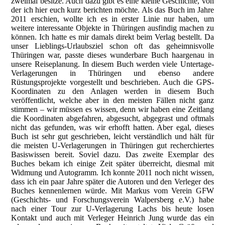
zweimal besitze. Auch dazu gibt es eine kleine Geschichte, von
der ich hier euch kurz berichten möchte. Als das Buch im Jahre
2011 erschien, wollte ich es in erster Linie nur haben, um
weitere interessante Objekte in Thüringen ausfindig machen zu
können. Ich hatte es mir damals direkt beim Verlag bestellt. Da
unser Lieblings-Urlaubsziel schon oft das geheimnisvolle
Thüringen war, passte dieses wunderbare Buch haargenau in
unsere Reiseplanung. In diesem Buch werden viele Untertage-
Verlagerungen in Thüringen und ebenso andere
Rüstungsprojekte vorgestellt und beschrieben. Auch die GPS-
Koordinaten zu den Anlagen werden in diesem Buch
veröffentlicht, welche aber in den meisten Fällen nicht ganz
stimmen – wir müssen es wissen, denn wir haben eine Zeitlang
die Koordinaten abgefahren, abgesucht, abgegrast und oftmals
nicht das gefunden, was wir erhofft hatten. Aber egal, dieses
Buch ist sehr gut geschrieben, leicht verständlich und hält für
die meisten U-Verlagerungen in Thüringen gut recherchiertes
Basiswissen bereit. Soviel dazu. Das zweite Exemplar des
Buches bekam ich einige Zeit später überreicht, diesmal mit
Widmung und Autogramm. Ich konnte 2011 noch nicht wissen,
dass ich ein paar Jahre später die Autoren und den Verleger des
Buches kennenlernen würde. Mit Markus vom Verein GFW
(Geschichts- und Forschungsverein Walpersberg e.V.) habe
nach einer Tour zur U-Verlagerung Lachs bis heute losen
Kontakt und auch mit Verleger Heinrich Jung wurde das ein