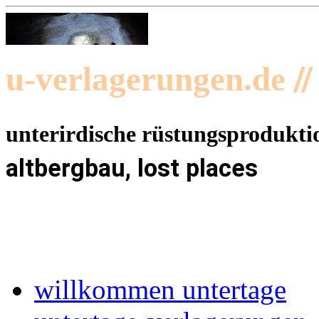
/
u-verlagerungen.de
unterirdische rüstungsprodukti
altbergbau, lost places
willkommen untertage