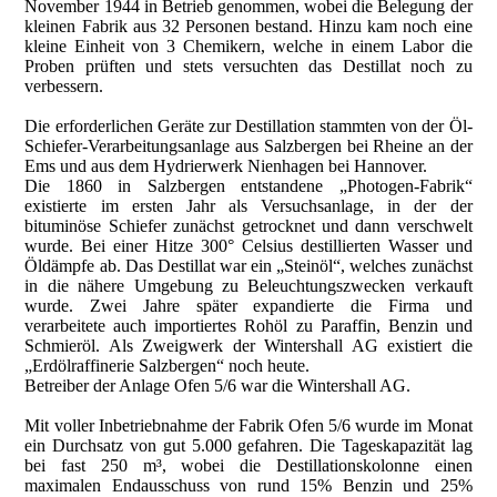
November 1944 in Betrieb genommen, wobei die Belegung der
kleinen Fabrik aus 32 Personen bestand. Hinzu kam noch eine
kleine Einheit von 3 Chemikern, welche in einem Labor die
Proben prüften und stets versuchten das Destillat noch zu
verbessern.
Die erforderlichen Geräte zur Destillation stammten von der Öl-
Schiefer-Verarbeitungsanlage aus Salzbergen bei Rheine an der
Ems und aus dem Hydrierwerk Nienhagen bei Hannover.
Die 1860 in Salzbergen entstandene „Photogen-Fabrik“
existierte im ersten Jahr als Versuchsanlage, in der der
bituminöse Schiefer zunächst getrocknet und dann verschwelt
wurde. Bei einer Hitze 300° Celsius destillierten Wasser und
Öldämpfe ab. Das Destillat war ein „Steinöl“, welches zunächst
in die nähere Umgebung zu Beleuchtungszwecken verkauft
wurde. Zwei Jahre später expandierte die Firma und
verarbeitete auch importiertes Rohöl zu Paraffin, Benzin und
Schmieröl. Als Zweigwerk der Wintershall AG existiert die
„Erdölraffinerie Salzbergen“ noch heute.
Betreiber der Anlage Ofen 5/6 war die Wintershall AG.
Mit voller Inbetriebnahme der Fabrik Ofen 5/6 wurde im Monat
ein Durchsatz von gut 5.000 gefahren. Die Tageskapazität lag
bei fast 250 m³, wobei die Destillationskolonne einen
maximalen Endausschuss von rund 15% Benzin und 25%