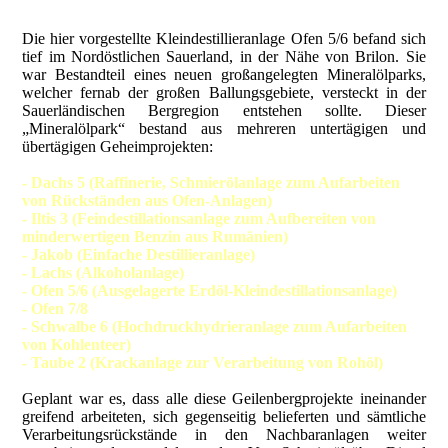
Die hier vorgestellte Kleindestillieranlage Ofen 5/6 befand sich
tief im Nordöstlichen Sauerland, in der Nähe von Brilon. Sie
war Bestandteil eines neuen großangelegten Mineralölparks,
welcher fernab der großen Ballungsgebiete, versteckt in der
Sauerländischen Bergregion entstehen sollte. Dieser
„Mineralölpark“ bestand aus mehreren untertägigen und
übertägigen Geheimprojekten:
- Dachs 5 (Raffinerie, Schmierölanlage zum Aufarbeiten
von Rückständen aus Ofen-Anlagen)
- Iltis 3 (Feindestillationsanlage zum Aufbereiten von
minderwertigen Benzin aus Rumänien)
- Jakob (Einfache Destillieranlage)
- Lachs (Alkoholanlage)
- Ofen 5/6 (Ausgelagerte Erdöl-Kleindestillationsanlage)
- Ofen 7/8
- Schwalbe 6 (Hochdruckhydrieranlage zum Aufarbeiten
von Kohlenteer)
- Taube 2 (Krackanlage zur Verarbeitung von Rohöl)
Geplant war es, dass alle diese Geilenbergprojekte ineinander
greifend arbeiteten, sich gegenseitig belieferten und sämtliche
Verarbeitungsrückstände in den Nachbaranlagen weiter