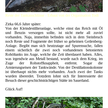
Reste der Tankanschlüsse - Erbaut von der Organisation Todt
Zirka 66,6 Jahre später:
Von der Kleindestillieranlage, welche einst das Reich mit Öl
und Benzin versorgen sollte, ist nicht mehr all zuviel
vorhanden. Naja, immerhin befinden sich in dem Steinbruch
noch Reste und Fragmente der früher so geheimen Geilenberg-
Anlage. Begibt man sich heutzutage auf Spurensuche, fallen
einem sicherlich die zwei noch vorhandenen betonierten
Rohöltanks ins Auge, welche die Zeit überdauert haben. Alles,
was irgendwie aus Metall bestand, wurde nach dem Krieg, im
Zuge der Rohstoffknappheit, entfernt. Sogar die
Armierungseisen der Tankwände. Von der Destillationskolonne
ist überhaupt nichts mehr vorhanden. Auch zwei der Tanks
wurden übererdet. Trotzdem lohnt sich für Interessierte der
Besuch dieser geschichtsträchtigen Stätte im Sauerland.
Glück Auf!