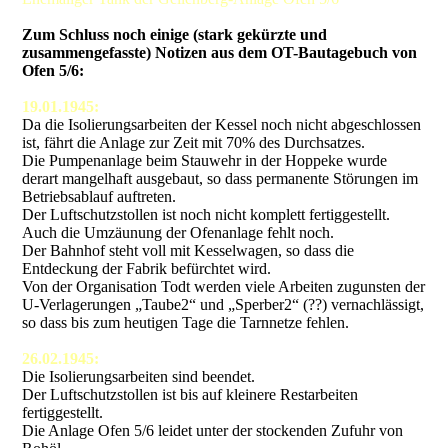
Zum Schluss noch einige (stark gekürzte und
zusammengefasste) Notizen aus dem OT-Bautagebuch von
Ofen 5/6:
19.01.1945:
Da die Isolierungsarbeiten der Kessel noch nicht abgeschlossen
ist, fährt die Anlage zur Zeit mit 70% des Durchsatzes.
Die Pumpenanlage beim Stauwehr in der Hoppeke wurde
derart mangelhaft ausgebaut, so dass permanente Störungen im
Betriebsablauf auftreten.
Der Luftschutzstollen ist noch nicht komplett fertiggestellt.
Auch die Umzäunung der Ofenanlage fehlt noch.
Der Bahnhof steht voll mit Kesselwagen, so dass die
Entdeckung der Fabrik befürchtet wird.
Von der Organisation Todt werden viele Arbeiten zugunsten der
U-Verlagerungen „Taube2“ und „Sperber2“ (??) vernachlässigt,
so dass bis zum heutigen Tage die Tarnnetze fehlen.
26.02.1945:
Die Isolierungsarbeiten sind beendet.
Der Luftschutzstollen ist bis auf kleinere Restarbeiten
fertiggestellt.
Die Anlage Ofen 5/6 leidet unter der stockenden Zufuhr von