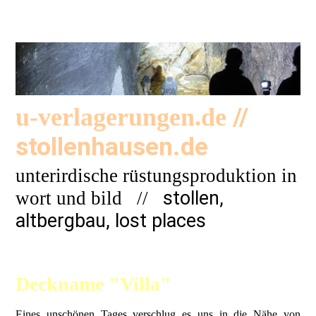
//
u-verlagerungen.de
stollenhausen.de
unterirdische rüstungsproduktion in
stollen,
wort und bild
//
altbergbau, lost places
Deckname "Villa"
Eines unschönen Tages verschlug es uns in die Nähe von