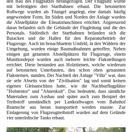
den Bau des Flugplatzes herangezogen. Der Flugplatz wurde
mit befestigten drei Startbahnen erbaut. Die betonierten
Rollwege wurden als Triangel angelegt, eine damals häufig
angewendete Form. Im Süden und Norden der Anlage wurden
die Abstellplätze die Einsatzmaschinen errichtet. Angrenzend
daran befanden sich die Gebäude der Flugleitung und die des
Personals. Südöstlich der Startbahnen befanden sich die
Baracken und die Hallen für den Reparaturbetrieb der
Flugzeuge. Auch im benachbartem Umfeld, in den Wäldern der
Umgebung, wurden einige Baumaßnahmen getroffen. Neben
einigen gut getarnten Abstellplätzen für Flugzeuge, einem
Munitiondepot wurden auch mehrere leichte Flakstellungen
errichtet. Diese bestanden aus Holztürmen, welche wiederum
auf betonierten Unterbauten, den schon oben genannten
Flaksternen, standen. Der Nachteil der Anlage "Villa" war, dass
sie sehr Abseits von der "Zivilisation" lag und somit keinen
eigenen Gleisanschluss hatte, wie die Nachbarflugplätze
"Holstentor" und "Ahnenkult". Das bedeutete, dass sämtliche
Materialien zum Ausbau und später auch zum Beispiel der
Treibstoff umständlich per Lastkraftwagen vom Bahnhof
Bramsche aus heran transportiert werden musste. Zur
Einlagerung von Flugzeugtreibstoff wurden auf dem Gelände
vier unterirdische Tanks erbaut.