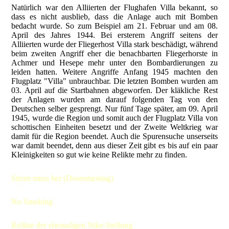
Natürlich war den Alliierten der Flughafen Villa bekannt, so
dass es nicht ausblieb, dass die Anlage auch mit Bomben
bedacht wurde. So zum Beispiel am 21. Februar und am 08.
April des Jahres 1944. Bei ersterem Angriff seitens der
Alliierten wurde der Fliegerhost Villa stark beschädigt, während
beim zweiten Angriff eher die benachbarten Fliegerhorste in
Achmer und Hesepe mehr unter den Bombardierungen zu
leiden hatten. Weitere Angriffe Anfang 1945 machten den
Flugplatz "Villa" unbrauchbar. Die letzten Bomben wurden am
03. April auf die Startbahnen abgeworfen. Der kläkliche Rest
der Anlagen wurden am darauf folgenden Tag von den
Deutschen selber gesprengt. Nur fünf Tage später, am 09. April
1945, wurde die Region und somit auch der Flugplatz Villa von
schottischen Einheiten besetzt und der Zweite Weltkrieg war
damit für die Region beendet. Auch die Spurensuche unserseits
war damit beendet, denn aus dieser Zeit gibt es bis auf ein paar
Kleinigkeiten so gut wie keine Relikte mehr zu finden.
Strom muss her (Dosenmontag)
No Smoking
Relikte der ehemaligen Nike-Stellung