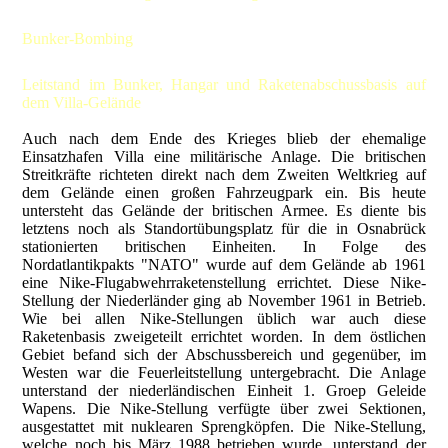
Bunker-Bombing
Leitstand im Bunker, Hangar und Raketenabschussbasis auf
dem Villa-Gelände
Auch nach dem Ende des Krieges blieb der ehemalige
Einsatzhafen Villa eine militärische Anlage. Die britischen
Streitkräfte richteten direkt nach dem Zweiten Weltkrieg auf
dem Gelände einen großen Fahrzeugpark ein. Bis heute
untersteht das Gelände der britischen Armee. Es diente bis
letztens noch als Standortübungsplatz für die in Osnabrück
stationierten britischen Einheiten. In Folge des
Nordatlantikpakts "NATO" wurde auf dem Gelände ab 1961
eine Nike-Flugabwehrraketenstellung errichtet. Diese Nike-
Stellung der Niederländer ging ab November 1961 in Betrieb.
Wie bei allen Nike-Stellungen üblich war auch diese
Raketenbasis zweigeteilt errichtet worden. In dem östlichen
Gebiet befand sich der Abschussbereich und gegenüber, im
Westen war die Feuerleitstellung untergebracht. Die Anlage
unterstand der niederländischen Einheit 1. Groep Geleide
Wapens. Die Nike-Stellung verfügte über zwei Sektionen,
ausgestattet mit nuklearen Sprengköpfen. Die Nike-Stellung,
welche noch bis März 1988 betrieben wurde, unterstand der