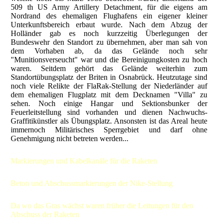
509 th US Army Artillery Detachment, für die eigens am
Nordrand des ehemaligen Flughafens ein eigener kleiner
Unterkunftsbereich erbaut wurde. Nach dem Abzug der
Holländer gab es noch kurzzeitig Überlegungen der
Bundeswehr den Standort zu übernehmen, aber man sah von
dem Vorhaben ab, da das Gelände noch sehr
"Munitionsverseucht" war und die Bereinigungkosten zu hoch
waren. Seitdem gehört das Gelände weiterhin zum
Standortübungsplatz der Briten in Osnabrück. Heutzutage sind
noch viele Relikte der FlaRak-Stellung der Niederländer auf
dem ehemaligen Flugplatz mit dem Decknamen "Villa" zu
sehen. Noch einige Hangar und Sektionsbunker der
Feuerleitstellung sind vorhanden und dienen Nachwuchs-
Graffitikünstler als Übungsplatz. Ansonsten ist das Areal heute
immernoch Militärisches Sperrgebiet und darf ohne
Genehmigung nicht betreten werden...
Markierungen und Kabelkanäle für die Raketen
Beton und Abschussmarkierungen der Nike-Stellung
Da wo das Gras wächst waren früher die Leitungen für den
Abschuss der Raketen