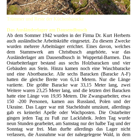
Trümmer und Reste der Küchenbaracke
Das Ausländerlager am Dausendbusch
Ab dem Sommer 1942 wurden in der Firma Dr. Kurt Herberts
auch ausländische Arbeitskräfte eingesetzt. Zu diesem Zwecke
wurden mehrere Arbeitslager errichtet. Eines davon, welches
dem Stammwerk am Christbusch angehörte, war das
Ausländerlager am Dausendbusch in Wuppertal-Barmen. Das
Ostarbeiterlager bestand aus sechs Holzbaracken und vier
Gebäuden aus Stein. Hinzu kamen noch eine Waschbaracke
und eine Abortbaracke. Alle sechs Baracken (Baracke A-F)
hatten die gleiche Breite von 6,14 Metern. Nur die Länge
variierte. Die größte Baracke war 33,15 Meter lang, zwei
Weitere waren 23,25 Meter lang, und die letzten drei Baracken
hatte eine Länge von 19,95 Metern. Die Zwangsarbeiter, etwa
150 -200 Personen, kamen aus Russland, Polen und der
Ukraine. Das Lager war mit Stacheldraht umzäunt, allerdings
gab es keinerlei Apelle oder Wachposten. Die Ostarbeiter
gingen jeden Tag zu Fuß zur Lackfabrik. Jeden Tag wurde
neun Stunden gearbeitet, am Samstag nur der halbe Tag und der
Sonntag war frei. Man durfte allerdings das Lager nicht
verlassen, die Ausnahme war der nahegelegene Wald, in dem