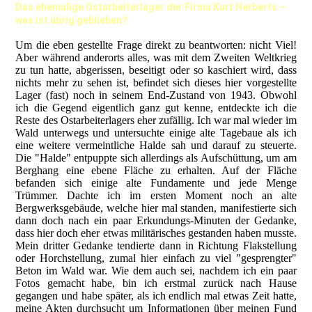
Das ehemalige Ostarbeiterlager der Firma Kurt Herberts –
was ist übrig geblieben?
Um die eben gestellte Frage direkt zu beantworten: nicht Viel!
Aber während anderorts alles, was mit dem Zweiten Weltkrieg
zu tun hatte, abgerissen, beseitigt oder so kaschiert wird, dass
nichts mehr zu sehen ist, befindet sich dieses hier vorgestellte
Lager (fast) noch in seinem End-Zustand von 1943. Obwohl
ich die Gegend eigentlich ganz gut kenne, entdeckte ich die
Reste des Ostarbeiterlagers eher zufällig. Ich war mal wieder im
Wald unterwegs und untersuchte einige alte Tagebaue als ich
eine weitere vermeintliche Halde sah und darauf zu steuerte.
Die "Halde" entpuppte sich allerdings als Aufschüttung, um am
Berghang eine ebene Fläche zu erhalten. Auf der Fläche
befanden sich einige alte Fundamente und jede Menge
Trümmer. Dachte ich im ersten Moment noch an alte
Bergwerksgebäude, welche hier mal standen, manifestierte sich
dann doch nach ein paar Erkundungs-Minuten der Gedanke,
dass hier doch eher etwas militärisches gestanden haben musste.
Mein dritter Gedanke tendierte dann in Richtung Flakstellung
oder Horchstellung, zumal hier einfach zu viel "gesprengter"
Beton im Wald war. Wie dem auch sei, nachdem ich ein paar
Fotos gemacht habe, bin ich erstmal zurück nach Hause
gegangen und habe später, als ich endlich mal etwas Zeit hatte,
meine Akten durchsucht um Informationen über meinen Fund