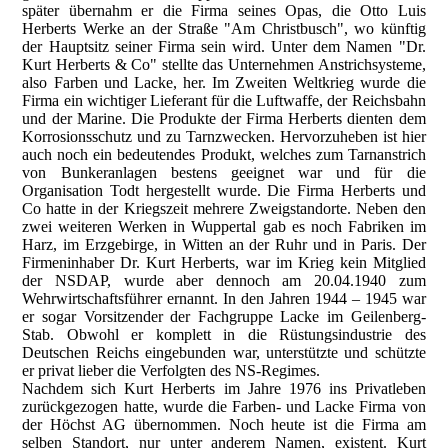
später übernahm er die Firma seines Opas, die Otto Luis
Herberts Werke an der Straße "Am Christbusch", wo künftig
der Hauptsitz seiner Firma sein wird. Unter dem Namen "Dr.
Kurt Herberts & Co" stellte das Unternehmen Anstrichsysteme,
also Farben und Lacke, her. Im Zweiten Weltkrieg wurde die
Firma ein wichtiger Lieferant für die Luftwaffe, der Reichsbahn
und der Marine. Die Produkte der Firma Herberts dienten dem
Korrosionsschutz und zu Tarnzwecken. Hervorzuheben ist hier
auch noch ein bedeutendes Produkt, welches zum Tarnanstrich
von Bunkeranlagen bestens geeignet war und für die
Organisation Todt hergestellt wurde. Die Firma Herberts und
Co hatte in der Kriegszeit mehrere Zweigstandorte. Neben den
zwei weiteren Werken in Wuppertal gab es noch Fabriken im
Harz, im Erzgebirge, in Witten an der Ruhr und in Paris. Der
Firmeninhaber Dr. Kurt Herberts, war im Krieg kein Mitglied
der NSDAP, wurde aber dennoch am 20.04.1940 zum
Wehrwirtschaftsführer ernannt. In den Jahren 1944 – 1945 war
er sogar Vorsitzender der Fachgruppe Lacke im Geilenberg-
Stab. Obwohl er komplett in die Rüstungsindustrie des
Deutschen Reichs eingebunden war, unterstützte und schützte
er privat lieber die Verfolgten des NS-Regimes.
Nachdem sich Kurt Herberts im Jahre 1976 ins Privatleben
zurückgezogen hatte, wurde die Farben- und Lacke Firma von
der Höchst AG übernommen. Noch heute ist die Firma am
selben Standort, nur unter anderem Namen, existent. Kurt