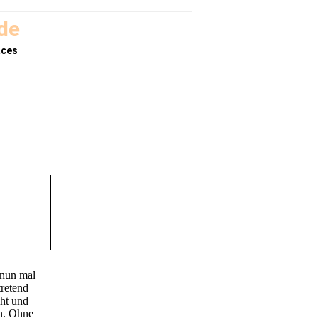
.de
aces
 nun mal
tretend
cht und
en. Ohne