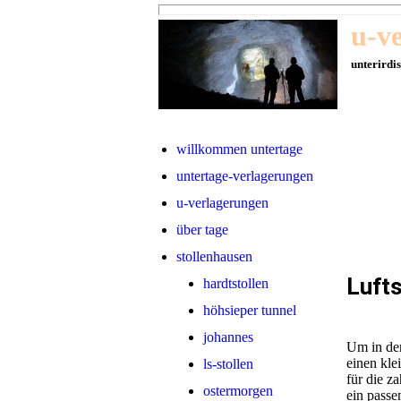
u-v
unterirdi
willkommen untertage
untertage-verlagerungen
u-verlagerungen
über tage
stollenhausen
Lufts
hardtstollen
höhsieper tunnel
johannes
Um in der
einen kle
ls-stollen
für die z
ostermorgen
ein passe