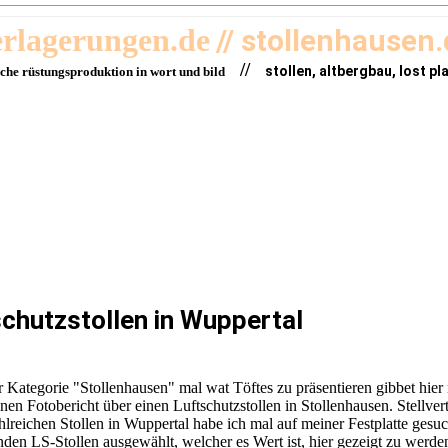
erlagerungen.de
// stollenhausen
//
stollen, altbergbau, lost pl
sche rüstungsproduktion in wort und bild
chutzstollen in Wuppertal
 Kategorie "Stollenhausen" mal wat Töftes zu präsentieren gibbet hier
inen Fotobericht über einen Luftschutzstollen in Stollenhausen. Stellver
ahlreichen Stollen in Wuppertal habe ich mal auf meiner Festplatte gesu
nden LS-Stollen ausgewählt, welcher es Wert ist, hier gezeigt zu werd