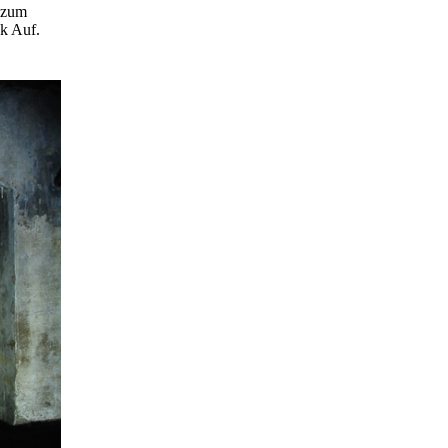
e zum
k Auf.