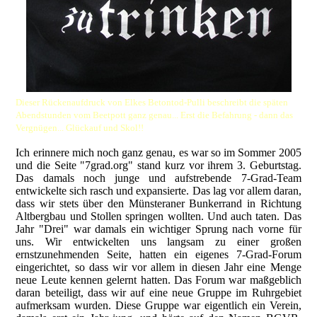
Dieser Rückenaufdruck von Elkes Betontod-Pulli beschreibt die späten
Abendstunden vom Beetpott ganz genau... Erst die Befahrung - dann das
Vergnügen... Glückauf und Skol!!
Ich erinnere mich noch ganz genau, es war so im Sommer 2005
und die Seite "7grad.org" stand kurz vor ihrem 3. Geburtstag.
Das damals noch junge und aufstrebende 7-Grad-Team
entwickelte sich rasch und expansierte. Das lag vor allem daran,
dass wir stets über den Münsteraner Bunkerrand in Richtung
Altbergbau und Stollen springen wollten. Und auch taten. Das
Jahr "Drei" war damals ein wichtiger Sprung nach vorne für
uns. Wir entwickelten uns langsam zu einer großen
ernstzunehmenden Seite, hatten ein eigenes 7-Grad-Forum
eingerichtet, so dass wir vor allem in diesen Jahr eine Menge
neue Leute kennen gelernt hatten. Das Forum war maßgeblich
daran beteiligt, dass wir auf eine neue Gruppe im Ruhrgebiet
aufmerksam wurden. Diese Gruppe war eigentlich ein Verein,