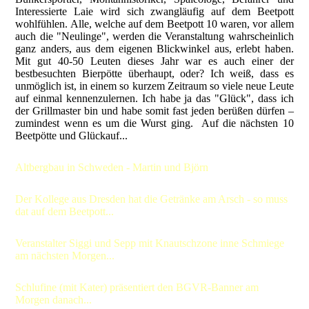
Interessierte Laie wird sich zwangläufig auf dem Beetpott
wohlfühlen. Alle, welche auf dem Beetpott 10 waren, vor allem
auch die "Neulinge", werden die Veranstaltung wahrscheinlich
ganz anders, aus dem eigenen Blickwinkel aus, erlebt haben.
Mit gut 40-50 Leuten dieses Jahr war es auch einer der
bestbesuchten Bierpötte überhaupt, oder? Ich weiß, dass es
unmöglich ist, in einem so kurzem Zeitraum so viele neue Leute
auf einmal kennenzulernen. Ich habe ja das "Glück", dass ich
der Grillmaster bin und habe somit fast jeden berüßen dürfen –
zumindest wenn es um die Wurst ging. Auf die nächsten 10
Beetpötte und Glückauf...
Altbergbau in Schweden - Martin und Björn
Der Kollege aus Dresden hat die Getränke am Arsch - so muss
dat auf dem Beetpott...
Veranstalter Siggi und Sepp mit Knautschzone inne Schmiege
am nächsten Morgen...
Schlufine (mit Kater) präsentiert den BGVR-Banner am
Morgen danach...