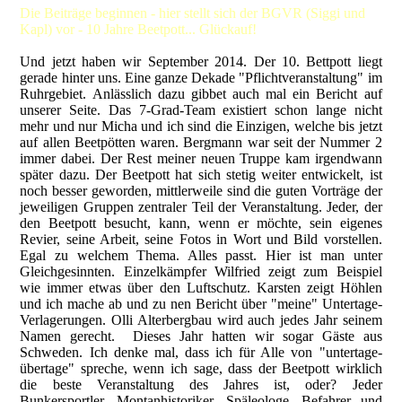
Die Beiträge beginnen - hier stellt sich der BGVR (Siggi und
Kapl) vor - 10 Jahre Beetpott... Glückauf!
Und jetzt haben wir September 2014. Der 10. Bettpott liegt
gerade hinter uns. Eine ganze Dekade "Pflichtveranstaltung" im
Ruhrgebiet. Anlässlich dazu gibbet auch mal ein Bericht auf
unserer Seite. Das 7-Grad-Team existiert schon lange nicht
mehr und nur Micha und ich sind die Einzigen, welche bis jetzt
auf allen Beetpötten waren. Bergmann war seit der Nummer 2
immer dabei. Der Rest meiner neuen Truppe kam irgendwann
später dazu. Der Beetpott hat sich stetig weiter entwickelt, ist
noch besser geworden, mittlerweile sind die guten Vorträge der
jeweiligen Gruppen zentraler Teil der Veranstaltung. Jeder, der
den Beetpott besucht, kann, wenn er möchte, sein eigenes
Revier, seine Arbeit, seine Fotos in Wort und Bild vorstellen.
Egal zu welchem Thema. Alles passt. Hier ist man unter
Gleichgesinnten. Einzelkämpfer Wilfried zeigt zum Beispiel
wie immer etwas über den Luftschutz. Karsten zeigt Höhlen
und ich mache ab und zu nen Bericht über "meine" Untertage-
Verlagerungen. Olli Alterbergbau wird auch jedes Jahr seinem
Namen gerecht. Dieses Jahr hatten wir sogar Gäste aus
Schweden. Ich denke mal, dass ich für Alle von "untertage-
übertage" spreche, wenn ich sage, dass der Beetpott wirklich
die beste Veranstaltung des Jahres ist, oder? Jeder
Bunkersportler, Montanhistoriker, Späleologe, Befahrer und