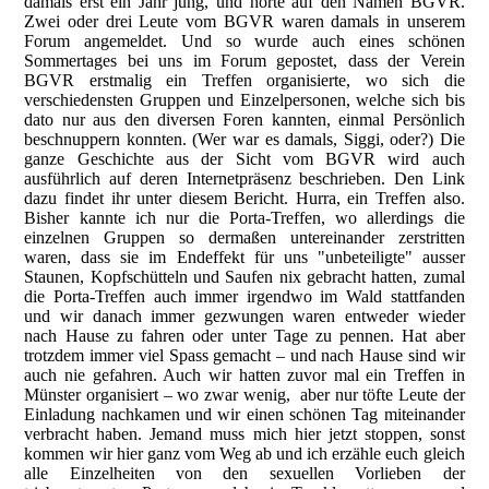
damals erst ein Jahr jung, und hörte auf den Namen BGVR.
Zwei oder drei Leute vom BGVR waren damals in unserem
Forum angemeldet. Und so wurde auch eines schönen
Sommertages bei uns im Forum gepostet, dass der Verein
BGVR erstmalig ein Treffen organisierte, wo sich die
verschiedensten Gruppen und Einzelpersonen, welche sich bis
dato nur aus den diversen Foren kannten, einmal Persönlich
beschnuppern konnten. (Wer war es damals, Siggi, oder?) Die
ganze Geschichte aus der Sicht vom BGVR wird auch
ausführlich auf deren Internetpräsenz beschrieben. Den Link
dazu findet ihr unter diesem Bericht. Hurra, ein Treffen also.
Bisher kannte ich nur die Porta-Treffen, wo allerdings die
einzelnen Gruppen so dermaßen untereinander zerstritten
waren, dass sie im Endeffekt für uns "unbeteiligte" ausser
Staunen, Kopfschütteln und Saufen nix gebracht hatten, zumal
die Porta-Treffen auch immer irgendwo im Wald stattfanden
und wir danach immer gezwungen waren entweder wieder
nach Hause zu fahren oder unter Tage zu pennen. Hat aber
trotzdem immer viel Spass gemacht – und nach Hause sind wir
auch nie gefahren. Auch wir hatten zuvor mal ein Treffen in
Münster organisiert – wo zwar wenig, aber nur töfte Leute der
Einladung nachkamen und wir einen schönen Tag miteinander
verbracht haben. Jemand muss mich hier jetzt stoppen, sonst
kommen wir hier ganz vom Weg ab und ich erzähle euch gleich
alle Einzelheiten von den sexuellen Vorlieben der