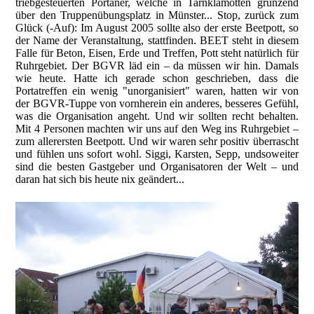
triebgesteuerten Portaner, welche in Tarnklamotten grunzend
über den Truppenübungsplatz in Münster... Stop, zurück zum
Glück (-Auf): Im August 2005 sollte also der erste Beetpott, so
der Name der Veranstaltung, stattfinden. BEET steht in diesem
Falle für Beton, Eisen, Erde und Treffen, Pott steht natürlich für
Ruhrgebiet. Der BGVR läd ein – da müssen wir hin. Damals
wie heute. Hatte ich gerade schon geschrieben, dass die
Portatreffen ein wenig "unorganisiert" waren, hatten wir von
der BGVR-Tuppe von vornherein ein anderes, besseres Gefühl,
was die Organisation angeht. Und wir sollten recht behalten.
Mit 4 Personen machten wir uns auf den Weg ins Ruhrgebiet –
zum allerersten Beetpott. Und wir waren sehr positiv überrascht
und fühlen uns sofort wohl. Siggi, Karsten, Sepp, undsoweiter
sind die besten Gastgeber und Organisatoren der Welt – und
daran hat sich bis heute nix geändert...